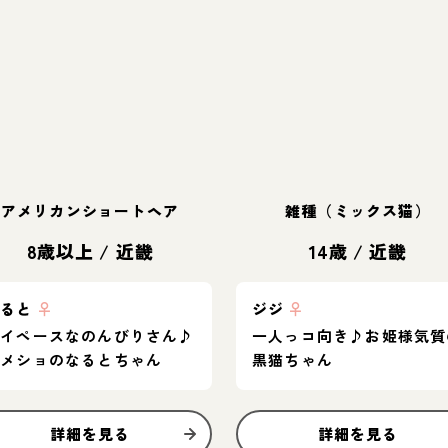
アメリカンショートヘア
雑種（ミックス猫）
8歳以上
/
近畿
14歳
/
近畿
なると
♀
ジジ
♀
マイペースなのんびりさん♪
一人っコ向き♪お姫様気質
アメショのなるとちゃん
黒猫ちゃん
詳細を見る
詳細を見る