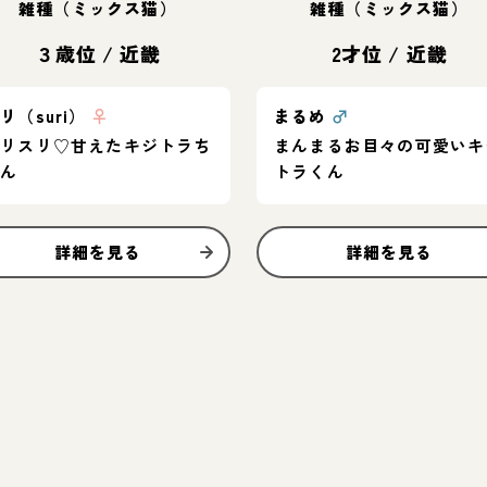
雑種（ミックス猫）
雑種（ミックス猫）
３歳位
/
近畿
2才位
/
近畿
リ（suri）
♀
まるめ
♂
スリスリ♡甘えたキジトラち
まんまるお目々の可愛いキ
ゃん
トラくん
詳細を見る
詳細を見る