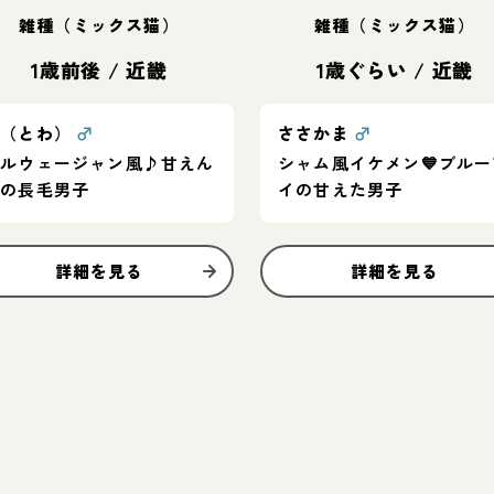
雑種（ミックス猫）
雑種（ミックス猫）
1歳前後
/
近畿
1歳ぐらい
/
近畿
峠（とわ）
♂
ささかま
♂
ノルウェージャン風♪甘えん
シャム風イケメン💙ブルー
坊の長毛男子
イの甘えた男子
詳細を見る
詳細を見る