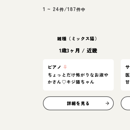
1
~
24
/
187
件
件中
雑種（ミックス猫）
1歳3ヶ月
/
近畿
ピアノ
♀
ちょっとだけ怖がりなお淑や
医
かさん♡キジ猫ちゃん
詳細を見る