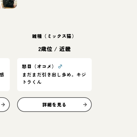
雑種（ミックス猫）
2歳位
/
近畿
怒目（オコメ）
♂
感
まだまだ引き出し多め。キジ
トラくん
詳細を見る