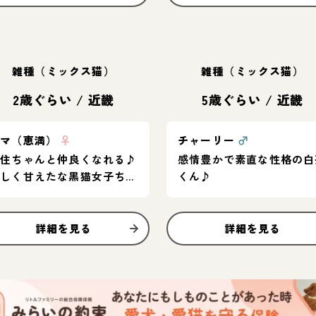
雑種（ミックス猫）
雑種（ミックス猫）
2歳ぐらい
/
近畿
5歳ぐらい
/
近畿
エマ（恵満）
♀
チャーリー
♂
先住ちゃんと仲良くなれる♪
感情豊かで素直な性格の白
優しく甘えたな黒猫女子ちゃ
くん♪
ん
詳細を見る
詳細を見る