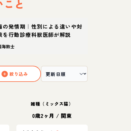
いこと
猫の発情期｜性別による違いや対
策を行動診療科獣医師が解説
鵜海敦士
絞り込み
雑種（ミックス猫）
東
0歳2ヶ月
/
関東