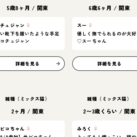
5歳8ヶ月
/
関東
6歳6ヶ月
/
関東
コチュジャン
♀
スー
♀
白い靴下を履いたような手足
優しく撫でられるのが大好
♡コチュジャン
♡スーちゃん
詳細を見る
詳細を見る
雑種（ミックス猫）
雑種（ミックス猫）
2ヶ月
/
関東
2〜3歳くらい
/
関東
サビコちゃん
♀
みろく
♀
8/9参加】サビコちゃん
とっても人懐っこい、穏や