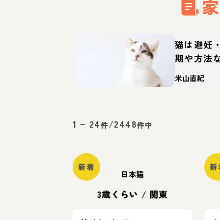
家
猫は避妊
期や方法
米山直紀
1
~
24
/
2448
件
件中
新着
新
日本猫
3歳くらい
/
関東