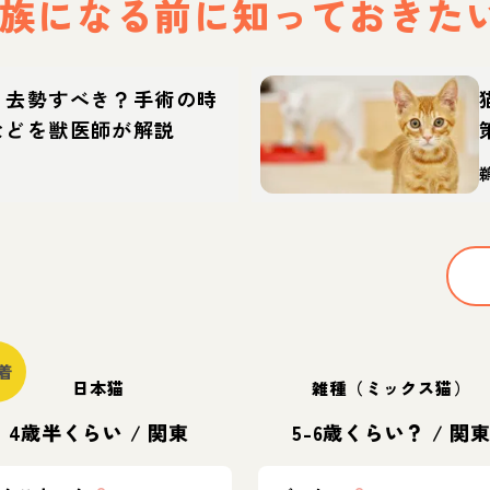
族になる前に
知っておきた
・去勢すべき？手術の時
などを獣医師が解説
着
日本猫
雑種（ミックス猫）
4歳半くらい
/
関東
5-6歳くらい？
/
関