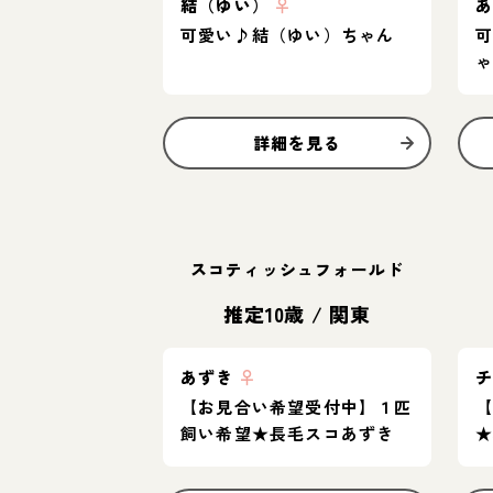
結（ゆい）
♀
可愛い♪結（ゆい）ちゃん
詳細を見る
スコティッシュフォールド
推定10歳
/
関東
あずき
♀
【お見合い希望受付中】１匹
【
飼い希望★長毛スコあずき
★