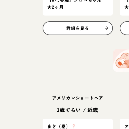
★2ヶ月
★
詳細を見る
アメリカンショートヘア
3歳ぐらい
/
近畿
まき（巻）
♀