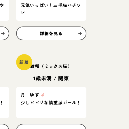
や
元気いっぱい！三毛猫ハチワ
レ
詳細を見る
新着
雑種（ミックス猫）
1歳未満
/
関東
月 ゆず
♀
！
少しビビリな慎重派ガール！