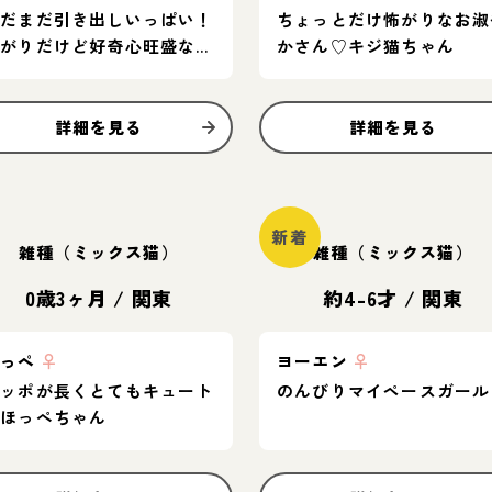
まだまだ引き出しいっぱい！
ちょっとだけ怖がりなお淑
怖がりだけど好奇心旺盛なグ
かさん♡キジ猫ちゃん
レー猫
詳細を見る
詳細を見る
新着
雑種（ミックス猫）
雑種（ミックス猫）
0歳3ヶ月
/
関東
約4-6才
/
関東
ほっぺ
♀
ヨーエン
♀
シッポが長くとてもキュート
のんびりマイペースガール
♡ほっぺちゃん