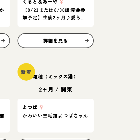
くると＆あーや
♀
か
【8/23または8/30譲渡会参
加予定】生後2ヶ月♪愛らし
い子猫ペア
詳細を見る
新着
雑種（ミックス猫）
2ヶ月
/
関東
よつば
♀
猫
かわいい三毛猫よつばちゃん