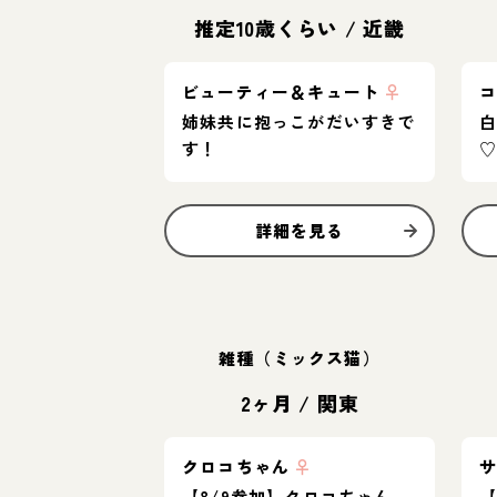
推定10歳くらい
/
近畿
ビューティー＆キュート
♀
姉妹共に抱っこがだいすきで
す！
詳細を見る
雑種（ミックス猫）
2ヶ月
/
関東
クロコちゃん
♀
【8/9参加】クロコちゃん
【