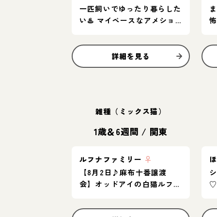
一匹飼いでゆったり暮らした
い♨️ マイペースなアメショ
女子
詳細を見る
雑種（ミックス猫）
1歳＆6週間
/
関東
ルフナファミリー
♀
【8月2日♪麻布十番譲渡
会】オッドアイの白猫ルフナ
とその子供たち