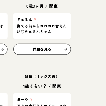
0歳3ヶ月
/
関東
きゅるん
♀
き
撫でる前からゴロゴロ甘えん
坊♡きゅるんちゃん
詳細を見る
雑種（ミックス猫）
1歳くらい？
/
関東
まーや
♀
か
遊ぶの大好き！マイペースな