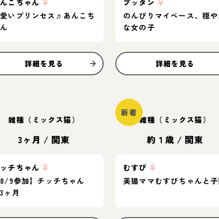
あんこちゃん
♀
ブッタン
♀
可愛いプリンセス♬あんこち
のんびりマイペース、穏や
ゃん
な女の子
詳細を見る
詳細を見る
新着
雑種（ミックス猫）
雑種（ミックス猫）
3ヶ月
/
関東
約１歳
/
関東
チッチちゃん
♀
むすび
♀
8/9参加】チッチちゃん
美猫ママむすびちゃんと子
3ヶ月