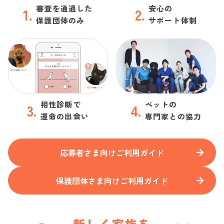
審査を通過した
安心の
1
.
2
.
保護団体のみ
サポート体制
相性診断で
ペットの
3
.
4
.
運命の出会い
専門家との協力
応募者さま向けご利用ガイド
保護団体さま向けご利用ガイド
新しく家族を