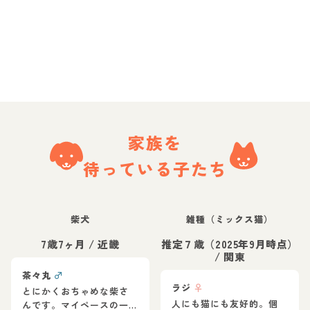
家族を
待っている子たち
柴犬
雑種（ミックス猫）
7歳7ヶ月
/
近畿
推定７歳（2025年9月時点）
/
関東
茶々丸
♂
ラジ
♀
とにかくおちゃめな柴さ
人にも猫にも友好的。個
んです。マイペースの一