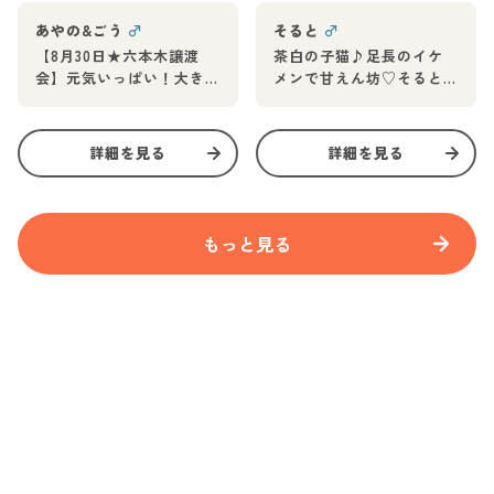
あやの&ごう
♂
そると
♂
【8月30日★六本木譲渡
茶白の子猫♪足長のイケ
会】元気いっぱい！大き
メンで甘えん坊♡そると
な瞳のキジシロ兄妹♪
くん
詳細を見る
詳細を見る
もっと見る