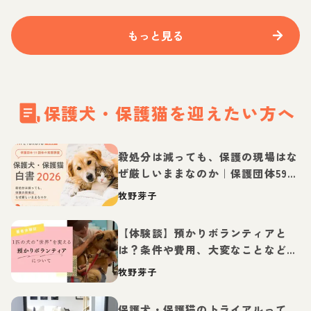
もっと見る
保護犬・保護猫を迎えたい方へ
殺処分は減っても、保護の現場はな
ぜ厳しいままなのか｜保護団体59団
体の実態調査【保護犬・保護猫白書
牧野芽子
2026】
【体験談】預かりボランティアと
は？条件や費用、大変なことなど紹
介
牧野芽子
保護犬・保護猫のトライアルって