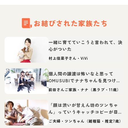
お結びされた家族たち
一緒に育てていこうと言われて、決
心がついた
村上佳菜子さん・ViVi
個人間の譲渡は怖いなと思って
OMUSUBIでナナちゃんを見つけて
一目惚れ
前田さんご家族・ナナ（黒ラブ・11歳）
「顔は渋いが甘えん坊のツンちゃ
ん」っていうキャッチコピーが目に
止まって
ご夫婦・ツンちゃん（雑種猫・推定7歳）