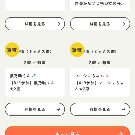
性豊かなサビ柄の女の仔
言。元気いっぱいで遊ん
★
でいます。
詳細を見る
詳細を見る
新着
新着
雑種（ミックス猫）
雑種（ミックス猫）
2歳
/
関東
2歳
/
関東
黒乃助くん
♂
フーシャちゃん
♀
【8/9参加】黒乃助くん
【8/9参加】フーシャちゃ
★2歳
ん★2歳
詳細を見る
詳細を見る
もっと見る