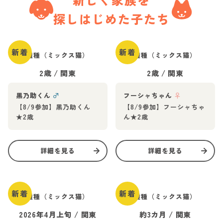
探しはじめた子たち
新着
新着
雑種（ミックス猫）
雑種（ミックス猫）
2歳
/
関東
2歳
/
関東
黒乃助くん
♂
フーシャちゃん
♀
【8/9参加】黒乃助くん
【8/9参加】フーシャちゃ
★2歳
ん★2歳
詳細を見る
詳細を見る
新着
新着
雑種（ミックス猫）
雑種（ミックス猫）
2026年4月上旬
/
関東
約3カ月
/
関東