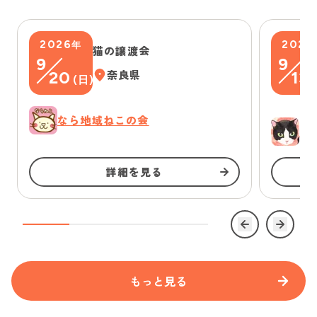
2026
2026
年
猫の譲渡会
9
9
20
奈良県
13
(
日
)
(
なら地域ねこの会
ゆ
詳細を見る
もっと見る