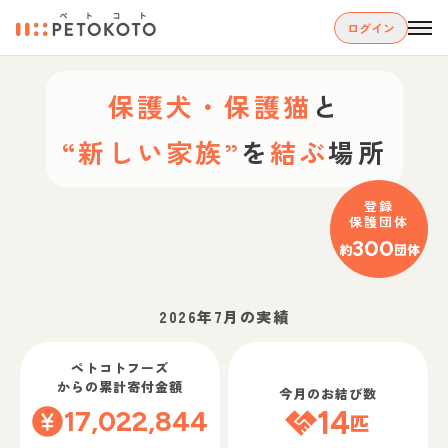
ログイン
保護犬・保護猫
と
“新しい家族”
を
結ぶ
場所
登録
保護団体
300
約
団体
2026年7月の実績
ペトコトフーズ
からの累計寄付金額
今月のお結び数
17,022,844
14
匹