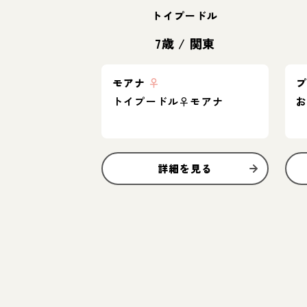
トイプードル
7歳
/
関東
モアナ
♀
トイプードル♀モアナ
詳細を見る