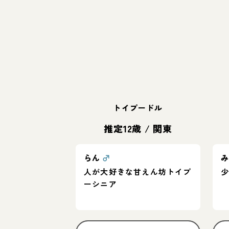
トイプードル
推定12歳
/
関東
らん
♂
人が大好きな甘えん坊トイプ
ーシニア