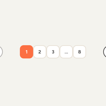
1
2
3
...
8