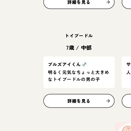
詳細を見る
トイプードル
7歳
/
中部
ブルズアイくん
♂
明るく元気なちょっと大きめ
なトイプードルの男の子
詳細を見る