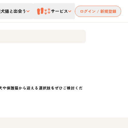
護犬猫と出会う
サービス
ログイン / 新規登録
犬や保護猫から迎える選択肢をぜひご検討くだ