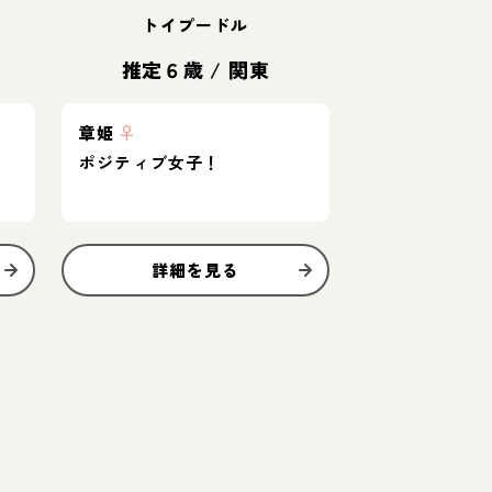
トイプードル
推定６歳
/
関東
章姫
♀
ポジティブ女子！
詳細を見る