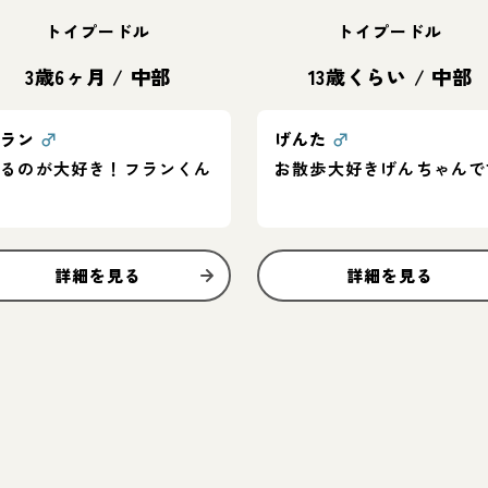
トイプードル
トイプードル
3歳6ヶ月
/
中部
13歳くらい
/
中部
フラン
♂
げんた
♂
走るのが大好き！フランくん
お散歩大好きげんちゃんで
詳細を見る
詳細を見る