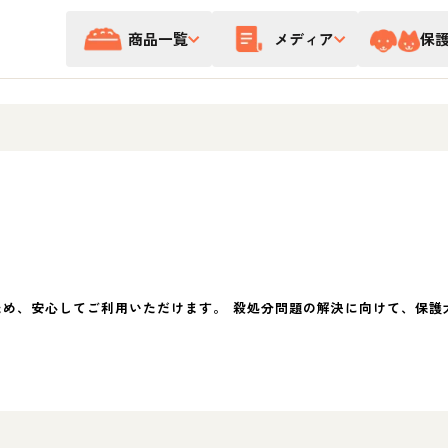
商品一覧
メディア
保
ため、安心してご利用いただけます。 殺処分問題の解決に向けて、保護