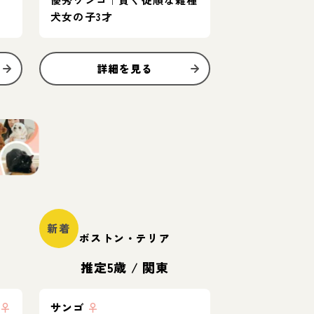
犬女の子3才
詳細を見る
新着
ボストン・テリア
推定5歳
/
関東
♀
サンゴ
♀