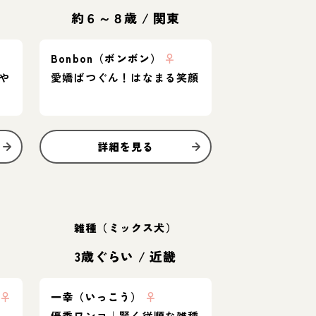
約６～８歳
/
関東
Bonbon（ボンボン）
♀
や
愛嬌ばつぐん！はなまる笑顔
詳細を見る
雑種（ミックス犬）
3歳ぐらい
/
近畿
♀
一幸（いっこう）
♀
優秀ワンコ｜賢く従順な雑種