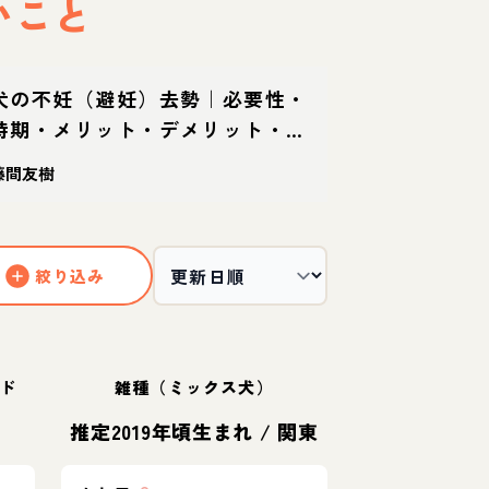
いこと
犬の不妊（避妊）去勢｜必要性・
時期・メリット・デメリット・手
術の流れを獣医師が解説
藤間友樹
絞り込み
ド
雑種（ミックス犬）
推定2019年頃生まれ
/
関東