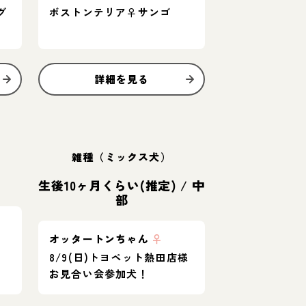
グ
ボストンテリア♀サンゴ
詳細を見る
雑種（ミックス犬）
生後10ヶ月くらい(推定)
/
中
部
オッタートンちゃん
♀
8/9(日)トヨペット熱田店様
お見合い会参加犬！