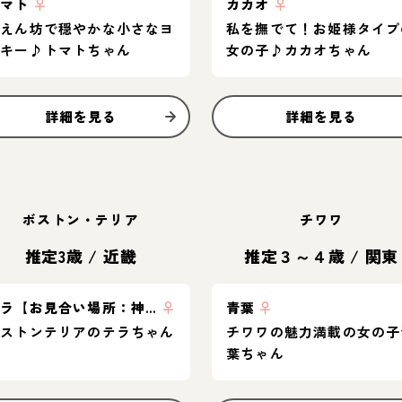
トマト
♀
カカオ
♀
甘えん坊で穏やかな小さなヨ
私を撫でて！お姫様タイプ
ーキー♪トマトちゃん
女の子♪カカオちゃん
詳細を見る
詳細を見る
ボストン・テリア
チワワ
推定3歳
/
近畿
推定３～４歳
/
関東
テラ【お見合い場所：神奈川】
♀
青葉
♀
ボストンテリアのテラちゃん
チワワの魅力満載の女の子
葉ちゃん