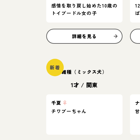
感情を取り戻し始めた10歳の
1
トイプードル女の子
詳細を見る
新着
雑種（ミックス犬）
1才
/
関東
千夏
♀
チワプーちゃん