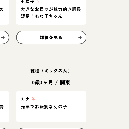
もな子
♀
の
大きなお目々が魅力的♪胴長
短足！もな子ちゃん
詳細を見る
雑種（ミックス犬）
0歳3ヶ月
/
関東
カナ
♀
青
元気でお転婆な女の子