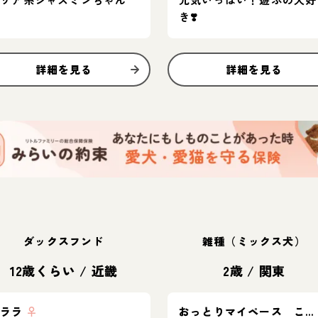
き❣️
詳細を見る
詳細を見る
ダックスフンド
雑種（ミックス犬）
12歳くらい
/
近畿
2歳
/
関東
クララ
♀
おっとりマイペース ここな