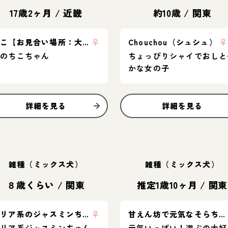
17歳2ヶ月
/
近畿
約10歳
/
関東
ちこ【お見合い場所：大阪or東京】
♀
Chouchou（シュシュ）
♀
柴のちこちゃん
ちょっぴりシャイでおしと
かな女の子
詳細を見る
詳細を見る
雑種（ミックス犬）
雑種（ミックス犬）
８歳くらい
/
関東
推定1歳10ヶ月
/
関東
テリア系のジャスミンちゃん
♀
甘えん坊で元気なそらちゃん❣️
テリア系ジャスミンちゃん
元気いっぱい！遊ぶの大好