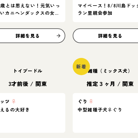
2歳とは思えない！元気いっ
マイペース！8/8川島ドッ
ぱいカニヘンダックスの女の
ラン里親会参加
子♪
詳細を見る
詳細を見る
新着
トイプードル
雑種（ミックス犬）
3才前後
/
関東
推定３ヶ月
/
関東
ナッツ
♀
ぐり
♀
甘えるの大好き
中型雑種子犬♀ぐり