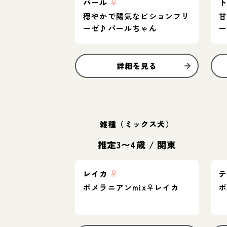
パール
♀
穏やかで陽気なビションフリ
ーゼ♪パールちゃん
詳細を見る
雑種（ミックス犬）
推定3〜4歳
/
関東
レイカ
♀
ポメラニアンmix♀レイカ