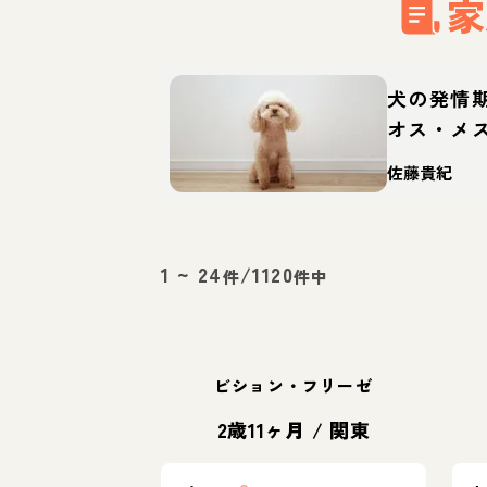
家
犬の発情
オス・メ
師が解説
佐藤貴紀
1
~
24
/
1120
件
件中
ビション・フリーゼ
2歳11ヶ月
/
関東