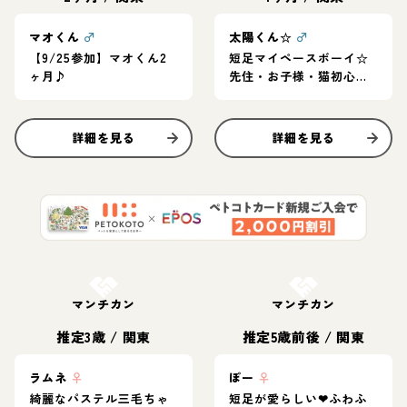
マオくん
♂
太陽くん☆
♂
【9/25参加】マオくん2
短足マイペースボーイ☆
ヶ月♪
先住・お子様・猫初心者
OK
詳細を見る
詳細を見る
お結び決定
お結び決定
マンチカン
マンチカン
推定3歳
/
関東
推定5歳前後
/
関東
ラムネ
♀
ぽー
♀
綺麗なパステル三毛ちゃ
短足が愛らしい❤ふわふ