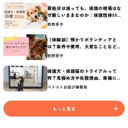
殺処分は減っても、保護の現場はな
ぜ厳しいままなのか｜保護団体59団
体の実態調査【保護犬・保護猫白書
牧野芽子
2026】
【体験談】預かりボランティアと
は？条件や費用、大変なことなど紹
介
牧野芽子
保護犬・保護猫のトライアルって
何？見極め方や失敗理由、準備に必
要なものを紹介
ペトコトお結び事務局
もっと見る