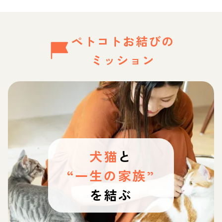
ペトコトお結びの
ミッション
犬猫
と
“一生の家族”
を結ぶ