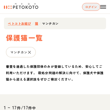
ログイン
ペトコトお結び
/
猫
/
マンチカン
保護猫一覧
マンチカン
審査を通過した保護団体のみが登録しているため、安心してご
利用いただけます。 殺処分問題の解決に向けて、保護犬や保護
猫から迎える選択肢をぜひご検討ください。
1
~
17
/
17
件
件中