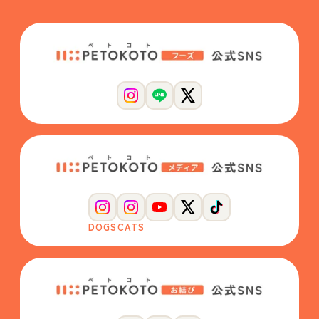
DOGS
CATS