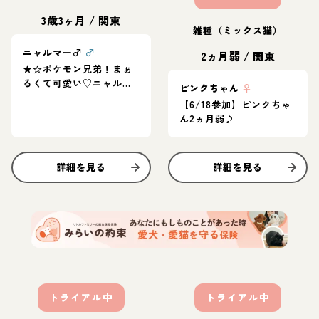
3歳3ヶ月
/
関東
雑種（ミックス猫）
ニャルマー♂
♂
2ヵ月弱
/
関東
★☆ポケモン兄弟！まぁ
るくて可愛い♡ニャルマ
ピンクちゃん
♀
ー☆★
【6/18参加】ピンクちゃ
ん2ヵ月弱♪
詳細を見る
詳細を見る
トライアル中
トライアル中