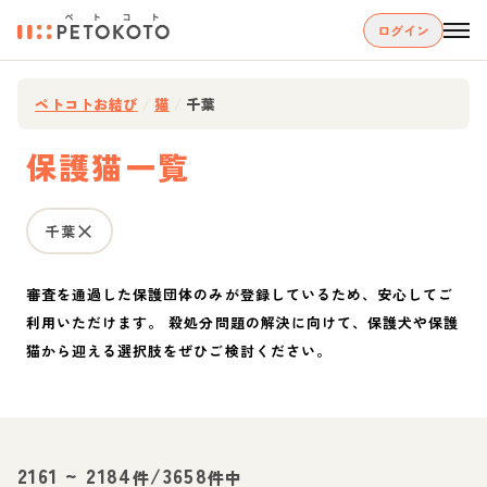
ログイン
ペトコトお結び
/
猫
/
千葉
保護猫一覧
千葉
審査を通過した保護団体のみが登録しているため、安心してご
利用いただけます。 殺処分問題の解決に向けて、保護犬や保護
猫から迎える選択肢をぜひご検討ください。
2161
~
2184
/
3658
件
件中