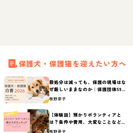
保護犬・保護猫を迎えたい方へ
殺処分は減っても、保護の現場はな
ぜ厳しいままなのか｜保護団体59団
体の実態調査【保護犬・保護猫白書
牧野芽子
2026】
【体験談】預かりボランティアと
は？条件や費用、大変なことなど紹
介
牧野芽子