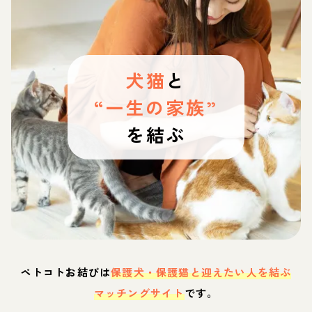
犬猫
と
“一生の家族”
を結ぶ
ペトコトお結びは
保護犬・保護猫と迎えたい人を結ぶ
マッチングサイト
です。