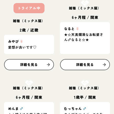
トライアル中
雑種（ミックス猫）
6ヶ月程
/
関東
雑種（ミックス猫）
なると
♀
2歳
/
近畿
★☆天真爛漫なお転婆さ
ん♂なると☆★
みやび
♀
愛想が良いです♡
詳細を見る
詳細を見る
お結び決定
お結び決定
雑種（ミックス猫）
雑種（ミックス猫）
6ヶ月程
/
関東
1歳半
/
関東
めんま
♂
むっちゃん
♂