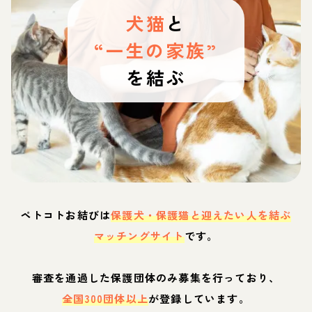
犬猫
と
“一生の家族”
を結ぶ
ペトコトお結びは
保護犬・保護猫と迎えたい人を結ぶ
マッチングサイト
です。
審査を通過した保護団体のみ募集を行っており、
全国300団体以上
が登録しています。