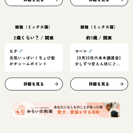
雑種（ミックス猫）
雑種（ミックス猫）
2歳くらい？
/
関東
約1歳
/
関東
ヒナ
♂
コーン
♂
元気いっぱい！ちょび髭
【8月30日六本木譲渡会】
がチャームポイント
少しずつ甘えん坊に♪人
慣れ過程を楽しんでくれ
るご家庭に！
詳細を見る
詳細を見る