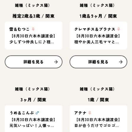
雑種（ミックス猫）
雑種（ミックス猫）
推定2歳＆3歳
/
関東
1歳＆9ヶ月
/
関東
雪＆むつこ
♀
クレマチス＆プラナス
♀
【8月30日六本木譲渡会】
【8月30日六本木譲渡会】
少しずつ仲良しに♪穏や
穏やか美人三毛ママと甘
かな女の子ペア♡
えん坊の茶白子猫のペア
★
詳細を見る
詳細を見る
雑種（ミックス猫）
雑種（ミックス猫）
3ヶ月
/
関東
1歳
/
関東
うめ＆こんぶ
♂
アテナ
♀
【8月30日六本木譲渡会】
【8月30日六本木譲渡会】
元気いっぱい！人懐っこ
目が合うだけでゴロゴロ
い仲良し兄妹♪
♪お膝の上で寝ちゃう甘