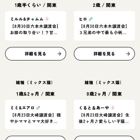
1歳半くらい
/
関東
2歳
/
関東
ミルル&チャムム
♀
ヒロ
♂
【8月30日六本木譲渡会】
【8月30日六本木譲渡会】
お膝の取り合い！？甘え
３兄弟の中で最も小柄で
ん坊おてんば姉妹♪
マイペース◎遊ぶの大好
き！
詳細を見る
詳細を見る
雑種（ミックス猫）
雑種（ミックス猫）
1歳&2ヶ月
/
関東
0歳2ヶ月
/
関東
ミミ&エアロ
♂
くると＆あーや
♀
【8月23日大崎譲渡会】穏
【8月23日大崎譲渡会】生
やかママとママ大好きな
後2ヶ月♪愛らしい子猫ペ
子猫★仲良く寄り添う親
ア
子ペア