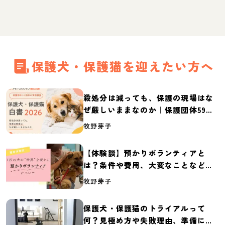
保護犬・保護猫を迎えたい方へ
殺処分は減っても、保護の現場はな
ぜ厳しいままなのか｜保護団体59団
体の実態調査【保護犬・保護猫白書
牧野芽子
2026】
【体験談】預かりボランティアと
は？条件や費用、大変なことなど紹
介
牧野芽子
保護犬・保護猫のトライアルって
何？見極め方や失敗理由、準備に必