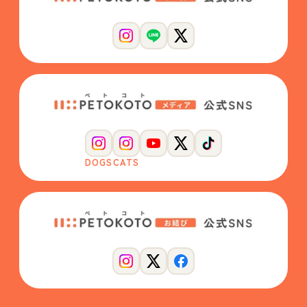
DOGS
CATS