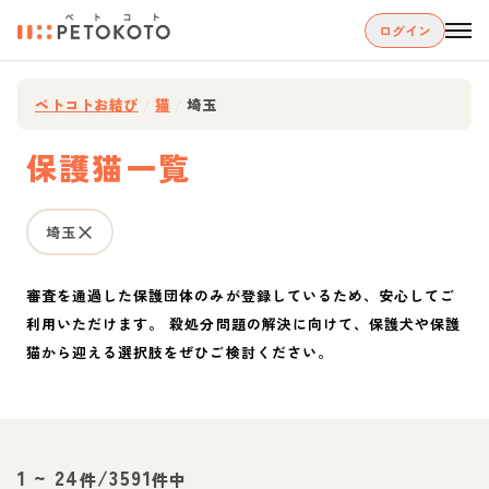
ログイン
ペトコトお結び
/
猫
/
埼玉
保護猫一覧
埼玉
審査を通過した保護団体のみが登録しているため、安心してご
利用いただけます。 殺処分問題の解決に向けて、保護犬や保護
猫から迎える選択肢をぜひご検討ください。
1
~
24
/
3591
件
件中