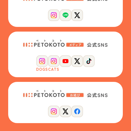
DOGS
CATS