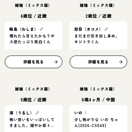
雑種（ミックス猫）
雑種（ミックス猫）
6歳位
/
近畿
2歳位
/
近畿
輪島（わしま）
♂
怒目（オコメ）
♂
慣れたら甘えたかも？ボ
まだまだ引き出し多め。
ス感たっぷり茶白くん
キジトラくん
詳細を見る
詳細を見る
雑種（ミックス猫）
雑種（ミックス猫）
5歳位
/
近畿
0歳4ヶ月
/
中国
漆（うるし）
♂
いの
♀
怖い思いをいっぱいして
少し怖がりな いの ちゃ
きました。穏やか茶トラ
ん(2026-CS049)
くん