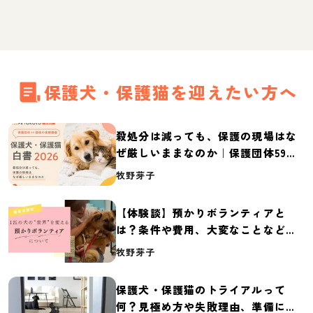
保護犬・保護猫を迎えたい方へ
殺処分は減っても、保護の現場はな
ぜ厳しいままなのか｜保護団体59団
体の実態調査【保護犬・保護猫白書
牧野芽子
2026】
【体験談】預かりボランティアと
は？条件や費用、大変なことなど紹
介
牧野芽子
保護犬・保護猫のトライアルって
何？見極め方や失敗理由、準備に必