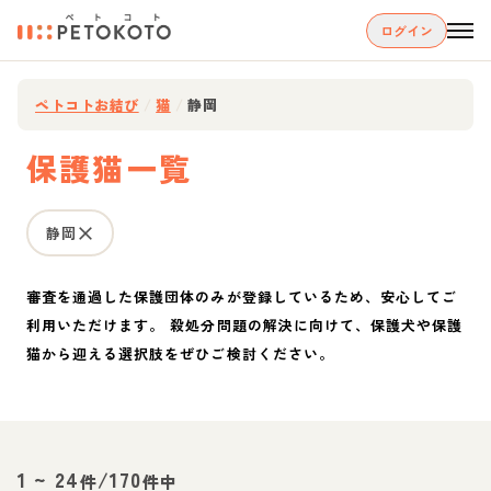
ログイン
ペトコトお結び
/
猫
/
静岡
保護猫一覧
静岡
審査を通過した保護団体のみが登録しているため、安心してご
利用いただけます。 殺処分問題の解決に向けて、保護犬や保護
猫から迎える選択肢をぜひご検討ください。
1
~
24
/
170
件
件中