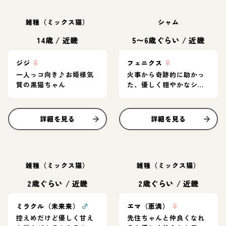
雑種（ミックス猫）
シャム
14歳
/
近畿
5〜6歳ぐらい
/
近畿
ジジ
♀
フェニクス
♀
一人っコ向き♪お姫様気
火事から奇跡的に助かっ
質の黒猫ちゃん
た、優しく穏やかなシャ
ム系mix
詳細を見る
詳細を見る
雑種（ミックス猫）
雑種（ミックス猫）
2歳ぐらい
/
近畿
2歳ぐらい
/
近畿
ミラクル（未来来）
♂
エマ（恵満）
♀
控えめだけど優しく甘え
先住ちゃんと仲良くなれ