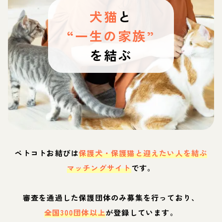
犬猫
と
“一生の家族”
を結ぶ
ペトコトお結びは
保護犬・保護猫と迎えたい人を結ぶ
マッチングサイト
です。
審査を通過した保護団体のみ募集を行っており、
全国300団体以上
が登録しています。