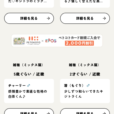
た♡キジトラのミラクル
る♪優しく甘えたな黒猫
くん
女子ちゃん
詳細を見る
詳細を見る
雑種（ミックス猫）
雑種（ミックス猫）
5歳ぐらい
/
近畿
2才ぐらい
/
近畿
チャーリー
♂
潜（もぐり）
♂
感情豊かで素直な性格の
少しずつ和らいできたキ
白茶くん♪
ジトラくん
詳細を見る
詳細を見る