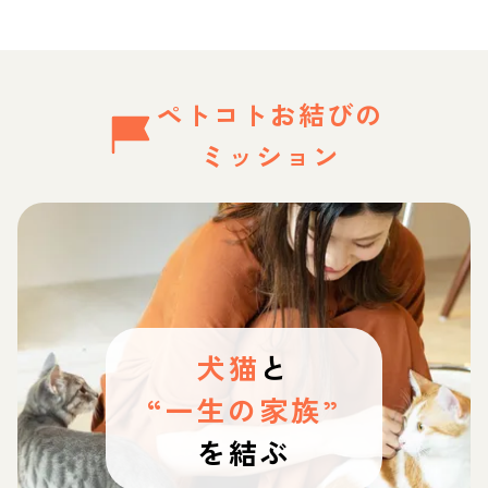
ペトコトお結びの
ミッション
犬猫
と
“一生の家族”
を結ぶ