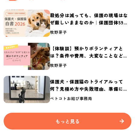
殺処分は減っても、保護の現場はな
ぜ厳しいままなのか｜保護団体59団
体の実態調査【保護犬・保護猫白書
牧野芽子
2026】
【体験談】預かりボランティアと
は？条件や費用、大変なことなど紹
介
牧野芽子
保護犬・保護猫のトライアルって
何？見極め方や失敗理由、準備に必
要なものを紹介
ペトコトお結び事務局
もっと見る