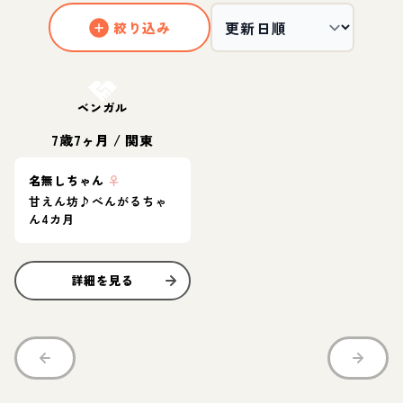
絞り込み
お結び決定
ベンガル
7歳7ヶ月
/
関東
名無しちゃん
♀
甘えん坊♪べんがるちゃ
ん4カ月
詳細を見る