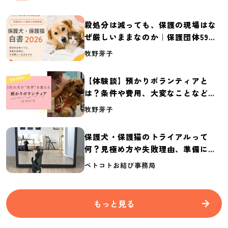
殺処分は減っても、保護の現場はな
ぜ厳しいままなのか｜保護団体59団
体の実態調査【保護犬・保護猫白書
牧野芽子
2026】
【体験談】預かりボランティアと
は？条件や費用、大変なことなど紹
介
牧野芽子
保護犬・保護猫のトライアルって
何？見極め方や失敗理由、準備に必
要なものを紹介
ペトコトお結び事務局
もっと見る