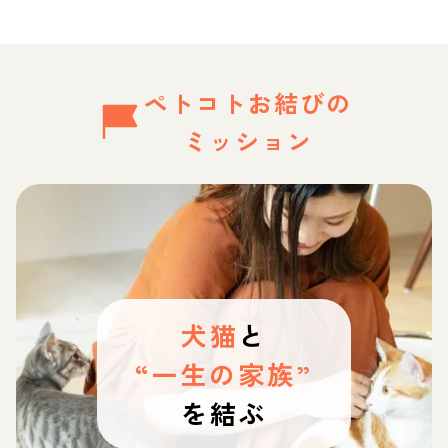
ペトコトお結びの
ミッション
犬猫
と
“一生の家族”
を結ぶ