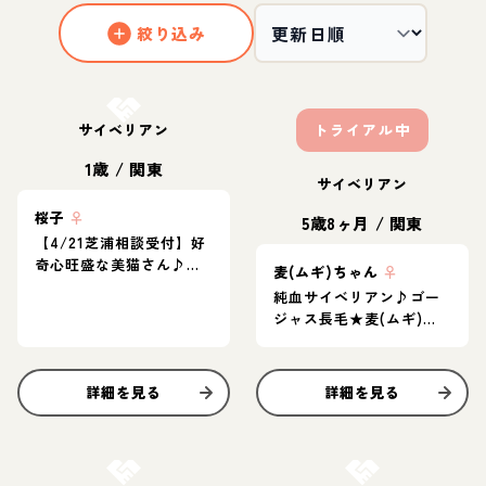
絞り込み
お結び決定
サイベリアン
トライアル中
1歳
/
関東
サイベリアン
桜子
♀
5歳8ヶ月
/
関東
【4/21芝浦相談受付】好
奇心旺盛な美猫さん♪条
麦(ムギ)ちゃん
♀
件必読
純血サイベリアン♪ゴー
ジャス長毛★麦(ムギ)ち
ゃん3歳
詳細を見る
詳細を見る
お結び決定
お結び決定