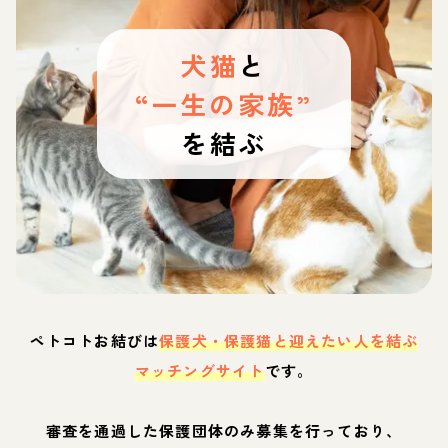
犬猫
と
“一生の家族”
を結ぶ
ペトコトお結びは
保護犬・保護猫と迎えたい人を結ぶ
マッチングサイト
です。
審査を通過した保護団体のみ募集を行っており、