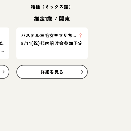
雑種（ミックス猫）
推定1歳
/
関東
パステル三毛女❤︎マリちゃん
♀
た
8/11(祝)都内譲渡会参加予定
ョ
詳細を見る