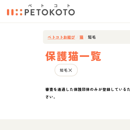
ペトコトお結び
/
猫
/
短毛
保護猫一覧
短毛
審査を通過した保護団体のみが登録している
さい。