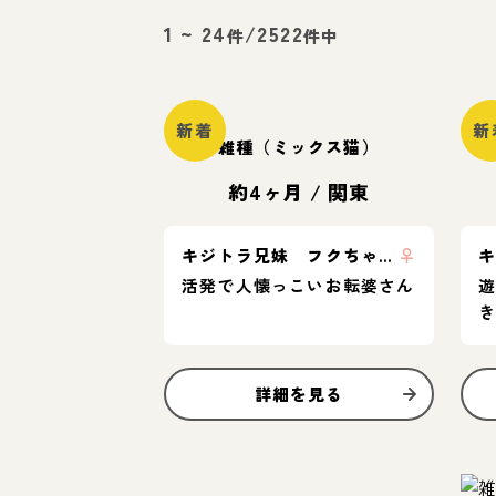
1
~
24
/
2522
件
件中
新着
新
雑種（ミックス猫）
約4ヶ月
/
関東
キジトラ兄妹 フクちゃん
♀
活発で人懐っこいお転婆さん
詳細を見る