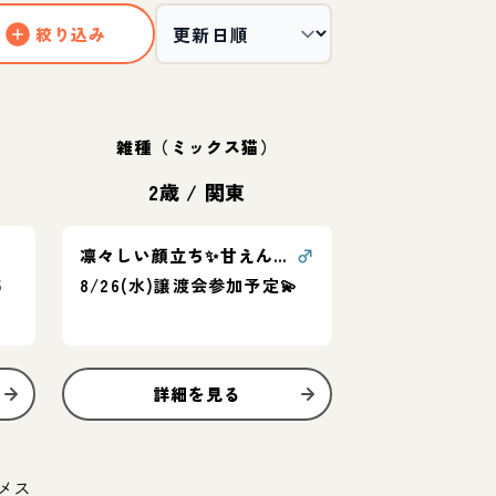
絞り込み
雑種（ミックス猫）
2歳
/
関東
凛々しい顔立ち✨甘えん坊プリンス清美くん
♂
5
8/26(水)譲渡会参加予定💫
詳細を見る