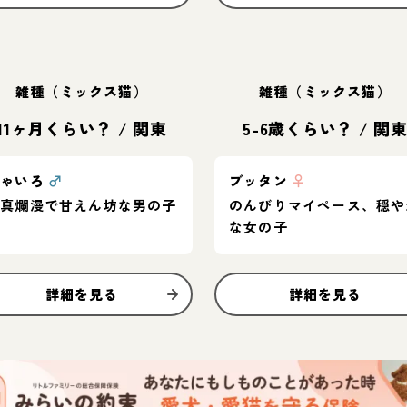
雑種（ミックス猫）
雑種（ミックス猫）
11ヶ月くらい？
/
関東
5-6歳くらい？
/
関
ちゃいろ
♂
ブッタン
♀
天真爛漫で甘えん坊な男の子
のんびりマイペース、穏や
な女の子
詳細を見る
詳細を見る