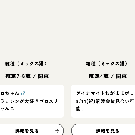
雑種（ミックス猫）
雑種（ミックス猫）
推定7-8歳
/
関東
推定4歳
/
関東
クロちゃん
♂
ダイナマイトわがままボディが魅力的💖みーちゃん
ブラッシング大好きゴロスリ
8/11(祝)譲渡会お見合い可
にゃんこ
能！
詳細を見る
詳細を見る