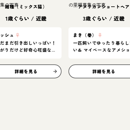
雑種（ミックス猫）
アメリカンショートヘア
1歳ぐらい
/
近畿
3歳ぐらい
/
近畿
アッシュ
♀
まき（巻）
♀
まだまだ引き出しいっぱい！
一匹飼いでゆったり暮らし
怖がりだけど好奇心旺盛なグ
い♨️ マイペースなアメシ
レー猫
女子
詳細を見る
詳細を見る