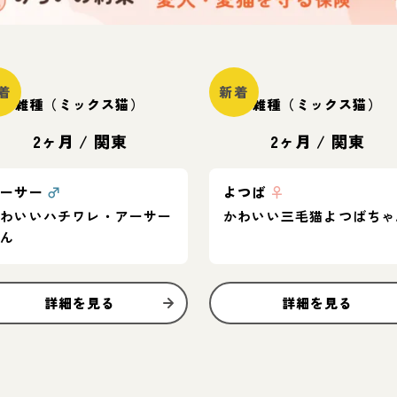
着
新着
雑種（ミックス猫）
雑種（ミックス猫）
2ヶ月
/
関東
2ヶ月
/
関東
アーサー
♂
よつば
♀
かわいいハチワレ・アーサー
かわいい三毛猫よつばちゃ
くん
詳細を見る
詳細を見る