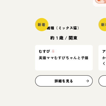
新着
新
雑種（ミックス猫）
約１歳
/
関東
むすび
♀
美猫ママむすびちゃんと子猫
詳細を見る