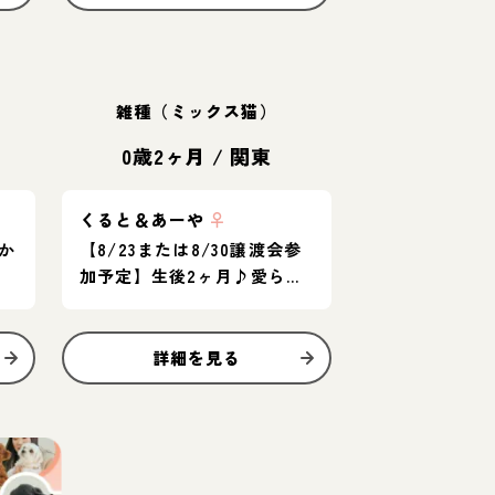
雑種（ミックス猫）
東
0歳2ヶ月
/
関東
くると＆あーや
♀
か
【8/23または8/30譲渡会参
加予定】生後2ヶ月♪愛らし
い子猫ペア
詳細を見る