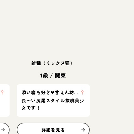
雑種（ミックス猫）
1歳
/
関東
♀
添い寝も好き❤︎甘えん坊美少女ポップちゃん
♀
長〜い尻尾スタイル抜群美少
女です！
詳細を見る