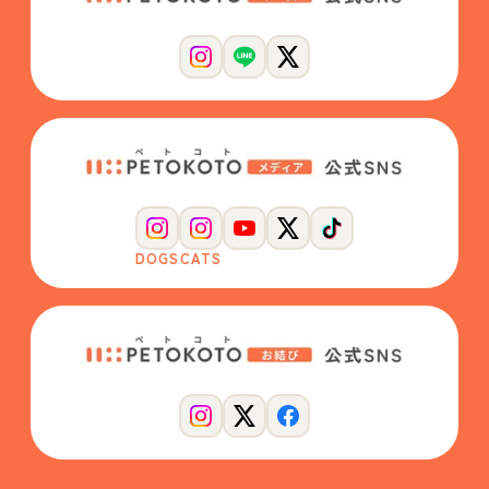
DOGS
CATS