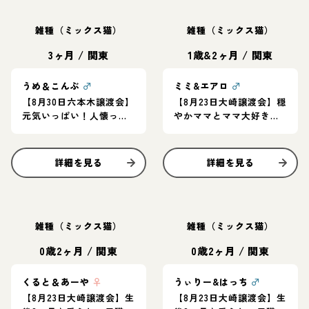
雑種（ミックス猫）
雑種（ミックス猫）
3ヶ月
/
関東
1歳&2ヶ月
/
関東
うめ＆こんぶ
♂
ミミ&エアロ
♂
【8月30日六本木譲渡会】
【8月23日大崎譲渡会】穏
元気いっぱい！人懐っこ
やかママとママ大好きな
い仲良し兄妹♪
子猫★仲良く寄り添う親
子ペア
詳細を見る
詳細を見る
雑種（ミックス猫）
雑種（ミックス猫）
0歳2ヶ月
/
関東
0歳2ヶ月
/
関東
くると＆あーや
♀
うぃりー&はっち
♂
【8月23日大崎譲渡会】生
【8月23日大崎譲渡会】生