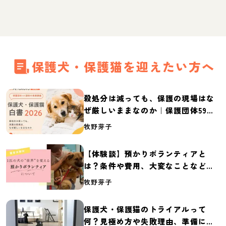
保護犬・保護猫を迎えたい方へ
殺処分は減っても、保護の現場はな
ぜ厳しいままなのか｜保護団体59団
体の実態調査【保護犬・保護猫白書
牧野芽子
2026】
【体験談】預かりボランティアと
は？条件や費用、大変なことなど紹
介
牧野芽子
保護犬・保護猫のトライアルって
何？見極め方や失敗理由、準備に必