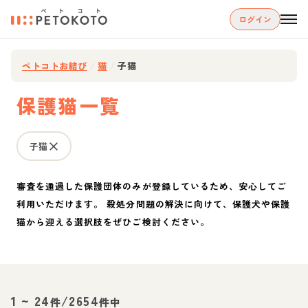
ログイン
ペトコトお結び
/
猫
/
子猫
保護猫一覧
子猫
審査を通過した保護団体のみが登録しているため、安心してご
利用いただけます。 殺処分問題の解決に向けて、保護犬や保護
猫から迎える選択肢をぜひご検討ください。
1
~
24
/
2654
件
件中