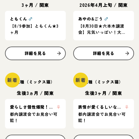
3ヶ月
/
関東
2026年4月上旬
/
関東
ともくん
♂
あやの&ごう
♂
【8/9参加】ともくん★3
【8月30日★六本木譲渡
ヶ月
会】元気いっぱい！大き
な瞳のキジシロ兄妹♪
詳細を見る
詳細を見る
新着
新着
雑種（ミックス猫）
雑種（ミックス猫）
生後3ヵ月
/
関東
生後3ヶ月
/
関東
愛らしさ個性爆発！ドロンジョちゃん💘
♀
表情が愛くるしいなつっこちゃん🍑
♀
都内譲渡会でお見合い可
都内譲渡会でお見合い可
能！
能！