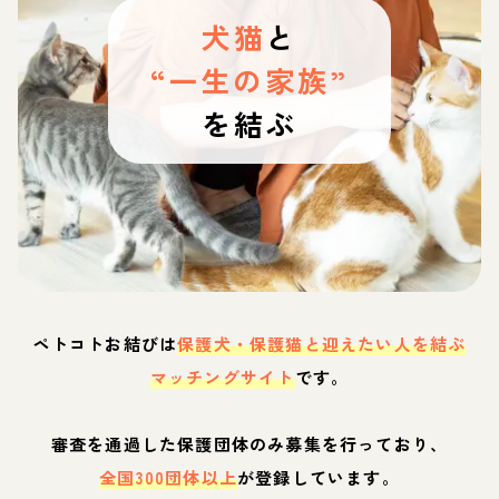
犬猫
と
“一生の家族”
を結ぶ
ペトコトお結びは
保護犬・保護猫と迎えたい人を結ぶ
マッチングサイト
です。
審査を通過した保護団体のみ募集を行っており、
全国300団体以上
が登録しています。