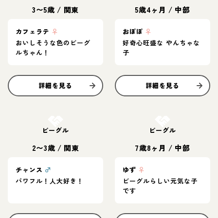
3〜5歳
/
関東
5歳4ヶ月
/
中部
カフェラテ
♀
おぽぽ
♀
おいしそうな色のビーグ
好奇心旺盛な やんちゃな
ルちゃん！
子
詳細を見る
詳細を見る
お結び決定
お結び決定
ビーグル
ビーグル
2〜3歳
/
関東
7歳8ヶ月
/
中部
チャンス
♂
ゆず
♀
パワフル！人大好き！
ビーグルらしい元気な子
です