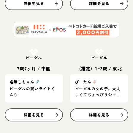
詳細を見る
詳細を見る
お結び決定
お結び決定
ビーグル
ビーグル
7歳7ヶ月
/
中国
（推定）1~2歳
/
東北
名無しちゃん
♂
びーたん
♀
ビーグルの賢いライトく
ビーグルの女の子。大人
ん♡
しくてちょっぴりシャイ
です。
詳細を見る
詳細を見る