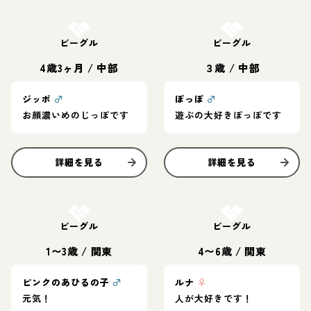
お結び決定
お結び決定
ビーグル
ビーグル
4歳3ヶ月
/
中部
３歳
/
中部
ジッポ
♂
ぽっぽ
♂
お顔濃いめのじっぽです
遊ぶの大好きぽっぽです
詳細を見る
詳細を見る
お結び決定
お結び決定
ビーグル
ビーグル
1〜3歳
/
関東
4〜6歳
/
関東
ピンクのあひるの子
♂
ルナ
♀
元気！
人が大好きです！