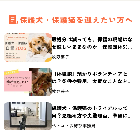
保護犬・保護猫を迎えたい方へ
殺処分は減っても、保護の現場はな
ぜ厳しいままなのか｜保護団体59団
体の実態調査【保護犬・保護猫白書
牧野芽子
2026】
【体験談】預かりボランティアと
は？条件や費用、大変なことなど紹
介
牧野芽子
保護犬・保護猫のトライアルって
何？見極め方や失敗理由、準備に必
要なものを紹介
ペトコトお結び事務局