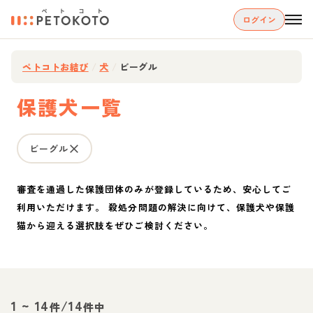
ログイン
ペトコトお結び
/
犬
/
ビーグル
保護犬一覧
ビーグル
審査を通過した保護団体のみが登録しているため、安心してご
利用いただけます。 殺処分問題の解決に向けて、保護犬や保護
猫から迎える選択肢をぜひご検討ください。
1
~
14
/
14
件
件中