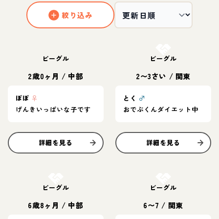
絞り込み
お結び決定
ビーグル
ビーグル
2歳0ヶ月
/
中部
2〜3さい
/
関東
ぽぽ
♀
とく
♂
げんきいっぱいな子です
おでぶくんダイエット中
詳細を見る
詳細を見る
お結び決定
お結び決定
ビーグル
ビーグル
6歳8ヶ月
/
中部
6〜7
/
関東