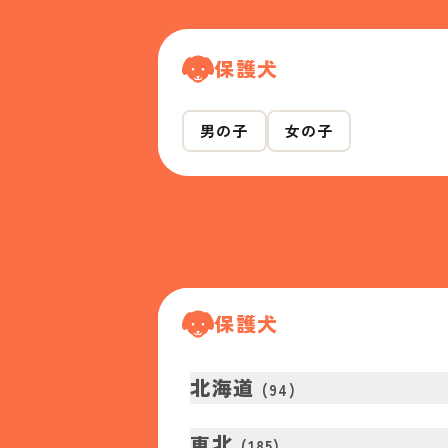
保護犬
男の子
女の子
保護犬
北海道
(
94
)
東北
(
185
)