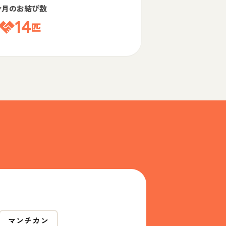
今月のお結び数
14
匹
マンチカン