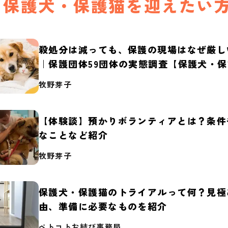
保護犬・保護猫を迎えたい
殺処分は減っても、保護の現場はなぜ厳し
｜保護団体59団体の実態調査【保護犬・
2026】
牧野芽子
【体験談】預かりボランティアとは？条件
なことなど紹介
牧野芽子
保護犬・保護猫のトライアルって何？見極
由、準備に必要なものを紹介
ペトコトお結び事務局