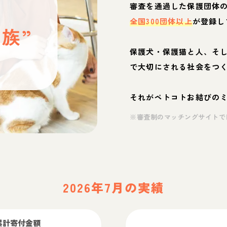
と
審査を通過した保護団体
全国300団体以上
が登録し
族”
保護犬・保護猫と人、そ
ぶ
で大切にされる社会をつ
それがペトコトお結びの
※審査制のマッチングサイトで
2026年7月の実績
累計寄付金額