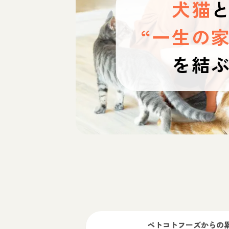
犬猫
“一生の家
を結
ペトコトフーズ
からの