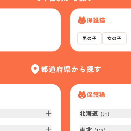
保護猫
男の子
女の子
都道府県から探す
保護猫
北海道
(
31
)
東北
(
119
)