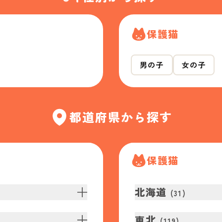
保護猫
男の子
女の子
都道府県から探す
保護猫
北海道
(
31
)
東北
(
119
)