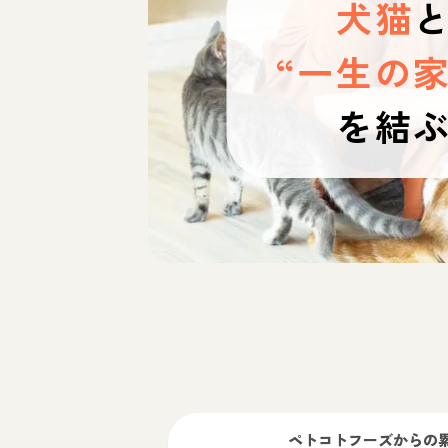
犬猫
“一生の家
を結
ペトコトフーズ
からの