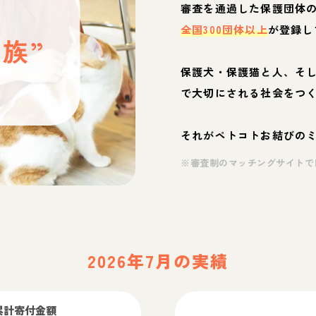
と
審査を通過した保護団体
全国300団体以上
が登録し
族”
保護犬・保護猫と人、そ
ぶ
で大切にされる社会をつ
それがペトコトお結びの
※審査制のマッチングサイトで
2026年7月の実績
累計寄付金額