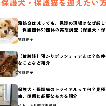
保護犬・保護猫を迎えたい
殺処分は減っても、保護の現場はなぜ厳し
｜保護団体59団体の実態調査【保護犬・
2026】
牧野芽子
【体験談】預かりボランティアとは？条件
なことなど紹介
牧野芽子
保護犬・保護猫のトライアルって何？見極
由、準備に必要なものを紹介
ペトコトお結び事務局