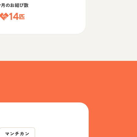
今月のお結び数
14
匹
マンチカン