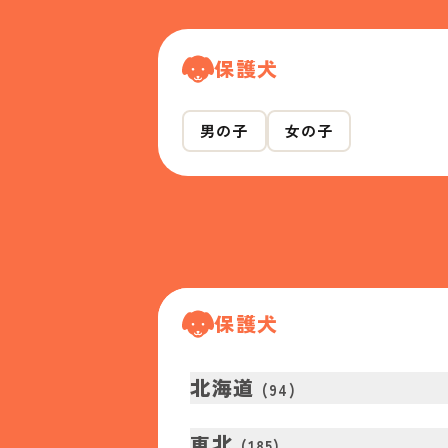
保護犬
男の子
女の子
保護犬
北海道
(
94
)
東北
(
185
)