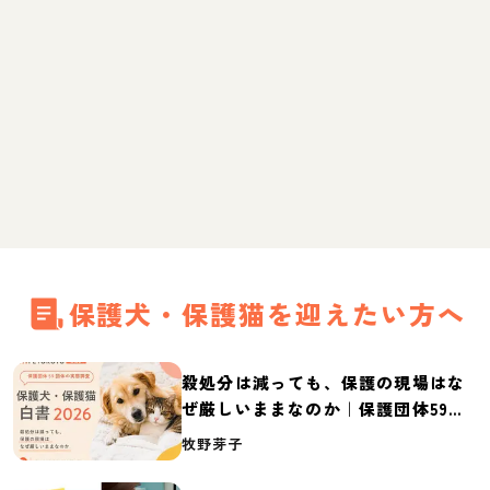
保護犬・保護猫を迎えたい方へ
殺処分は減っても、保護の現場はな
ぜ厳しいままなのか｜保護団体59団
体の実態調査【保護犬・保護猫白書
牧野芽子
2026】