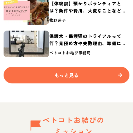
【体験談】預かりボランティアと
は？条件や費用、大変なことなど紹
介
牧野芽子
保護犬・保護猫のトライアルって
何？見極め方や失敗理由、準備に必
要なものを紹介
ペトコトお結び事務局
もっと見る
ペトコトお結びの
ミッション