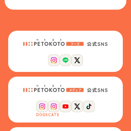
DOGS
CATS