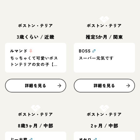
お結び決定
ボストン・テリア
ボストン・テリア
3歳くらい
/
近畿
推定5か月
/
関東
ルマンド
♀
BOSS
♂
ちっちゃくて可愛いボス
スーパー元気です
トンテリアの女の子【ル
マンド】
詳細を見る
詳細を見る
お結び決定
お結び決定
ボストン・テリア
ボストン・テリア
8歳9ヶ月
/
中部
2ヶ月
/
中部
ぷー太君
♂
オセロ
♂