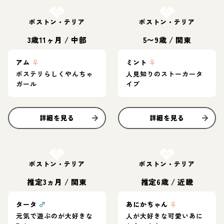
ボストン・テリア
ボストン・テリア
3歳11ヶ月
/
中部
5〜9歳
/
関東
アム
♀
ミント
♀
ボステリらしくやんちゃ
人見知りのストーカータ
ガール
イプ
詳細を見る
詳細を見る
お結び決定
お結び決定
ボストン・テリア
ボストン・テリア
推定3ヵ月
/
関東
推定6歳
/
近畿
タータ
♂
あにかちゃん
♀
元気で遊ぶのが大好きな
人が大好きな可愛いあに