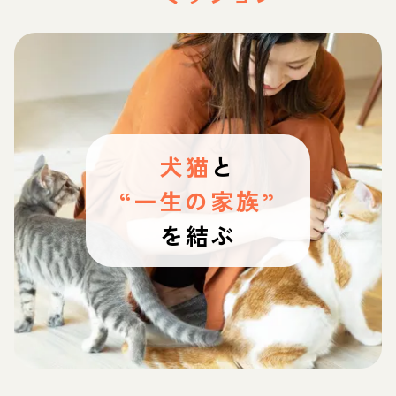
犬猫
と
“一生の家族”
を結ぶ