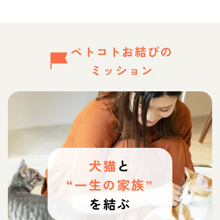
ペトコトお結びの
ミッション
犬猫
と
“一生の家族”
を結ぶ