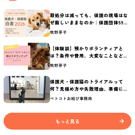
殺処分は減っても、保護の現場はな
ぜ厳しいままなのか｜保護団体59団
体の実態調査【保護犬・保護猫白書
牧野芽子
2026】
【体験談】預かりボランティアと
は？条件や費用、大変なことなど紹
介
牧野芽子
保護犬・保護猫のトライアルって
何？見極め方や失敗理由、準備に必
要なものを紹介
ペトコトお結び事務局
もっと見る