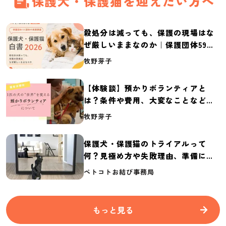
保護犬・保護猫を迎えたい方へ
殺処分は減っても、保護の現場はな
ぜ厳しいままなのか｜保護団体59団
体の実態調査【保護犬・保護猫白書
牧野芽子
2026】
【体験談】預かりボランティアと
は？条件や費用、大変なことなど紹
介
牧野芽子
保護犬・保護猫のトライアルって
何？見極め方や失敗理由、準備に必
要なものを紹介
ペトコトお結び事務局
もっと見る