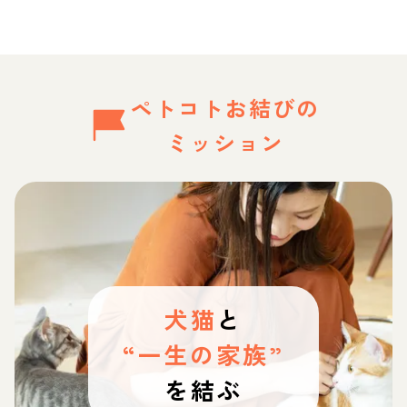
ペトコトお結びの
ミッション
犬猫
と
“一生の家族”
を結ぶ