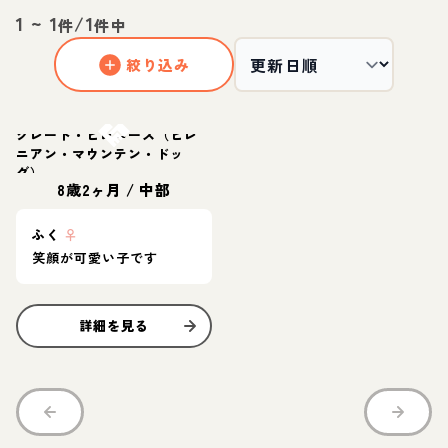
1
~
1
/
1
件
件中
絞り込み
お結び決定
グレート・ピレニーズ（ピレ
ニアン・マウンテン・ドッ
グ）
8歳2ヶ月
/
中部
ふく
♀
笑顔が可愛い子です
詳細を見る