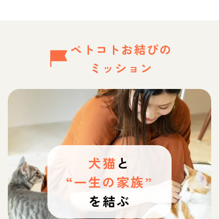
ペトコトお結びの
ミッション
犬猫
と
“一生の家族”
を結ぶ