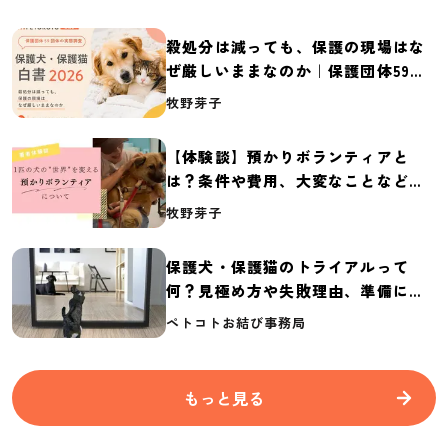
殺処分は減っても、保護の現場はな
ぜ厳しいままなのか｜保護団体59団
体の実態調査【保護犬・保護猫白書
牧野芽子
2026】
【体験談】預かりボランティアと
は？条件や費用、大変なことなど紹
介
牧野芽子
保護犬・保護猫のトライアルって
何？見極め方や失敗理由、準備に必
要なものを紹介
ペトコトお結び事務局
もっと見る