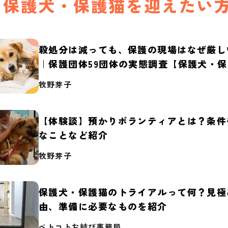
保護犬・保護猫を迎えたい
殺処分は減っても、保護の現場はなぜ厳し
｜保護団体59団体の実態調査【保護犬・
2026】
牧野芽子
【体験談】預かりボランティアとは？条件
なことなど紹介
牧野芽子
保護犬・保護猫のトライアルって何？見極
由、準備に必要なものを紹介
ペトコトお結び事務局