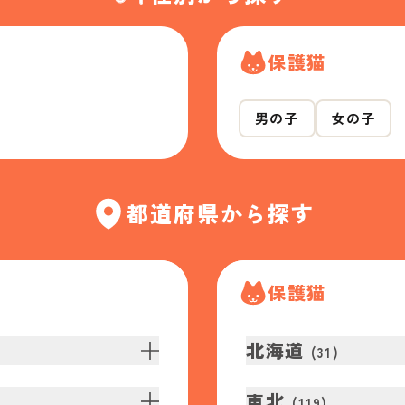
保護猫
男の子
女の子
都道府県から探す
保護猫
北海道
(
31
)
東北
(
119
)