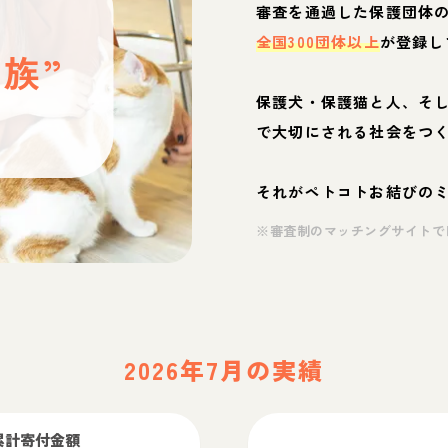
と
審査を通過した保護団体
全国300団体以上
が登録し
族”
保護犬・保護猫と人、そ
ぶ
で大切にされる社会をつ
それがペトコトお結びの
※審査制のマッチングサイトで
2026年7月の実績
累計寄付金額