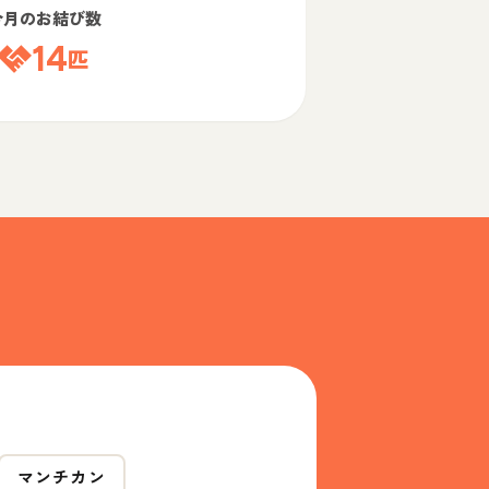
今月のお結び数
14
匹
マンチカン