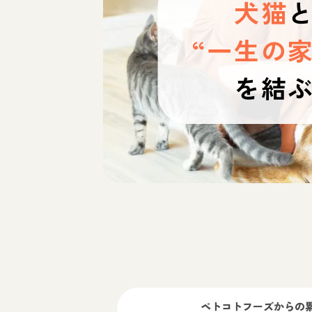
犬猫
“一生の家
を結
ペトコトフーズ
からの