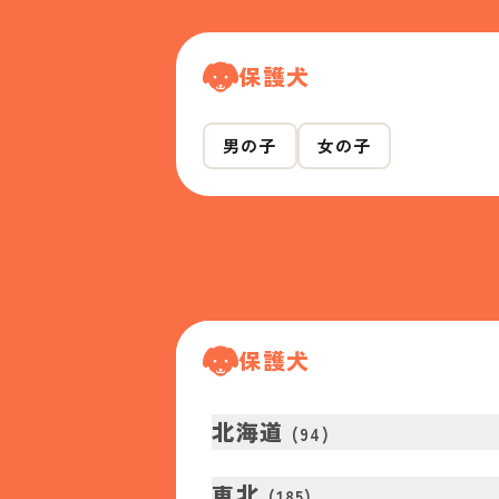
保護犬
男の子
女の子
保護犬
北海道
(
94
)
東北
(
185
)