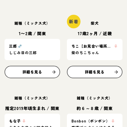
新着
雑種（ミックス犬）
柴犬
1〜2歳
/
関東
17歳2ヶ月
/
近畿
三郎
♂
ちこ【お見合い場所：大阪or東京】
♀
しじみ目の三郎
柴のちこちゃん
詳細を見る
詳細を見る
雑種（ミックス犬）
雑種（ミックス犬）
推定2019年頃生まれ
/
関東
約６～８歳
/
関東
もな子
♀
Bonbon（ボンボン）
♀