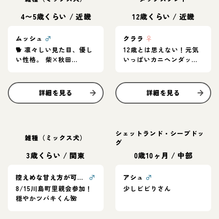
4〜5歳くらい
/
近畿
12歳くらい
/
近畿
ムッシュ
♂
クララ
♀
🐕 凛々しい見た目、優し
12歳とは思えない！元気
い性格。 柴×秋田
いっぱいカニヘンダック
MIX「ムッシュ」家族募
スの女の子♪
集中
詳細を見る
詳細を見る
シェットランド・シープドッ
雑種（ミックス犬）
グ
3歳くらい
/
関東
0歳10ヶ月
/
中部
控えめな甘え方が可愛い❤ツバキくん
♂
アシュ
♂
8/15川島町里親会参加！
少しビビりさん
穏やかツバキくん🌺