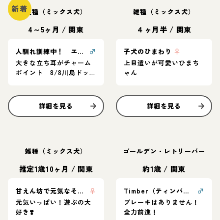
新着
雑種（ミックス犬）
雑種（ミックス犬）
4～5ヶ月
/
関東
４ヶ月半
/
関東
人馴れ訓練中！ エンゾ
♂
子犬のひまわり
♀
大きな立ち耳がチャーム
上目遣いが可愛いひまち
ポイント 8/8川島ドッ
ゃん
グラン里親会参加
詳細を見る
詳細を見る
雑種（ミックス犬）
ゴールデン・レトリーバー
推定1歳10ヶ月
/
関東
約1歳
/
関東
甘えん坊で元気なそらちゃん❣️
♀
Timber（ティンバー）
♂
元気いっぱい！遊ぶの大
ブレーキはありません！
好き❣️
全力前進！