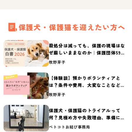
保護犬・保護猫を迎えたい方へ
殺処分は減っても、保護の現場はな
ぜ厳しいままなのか｜保護団体59団
体の実態調査【保護犬・保護猫白書
牧野芽子
2026】
【体験談】預かりボランティアと
は？条件や費用、大変なことなど紹
介
牧野芽子
保護犬・保護猫のトライアルって
何？見極め方や失敗理由、準備に必
要なものを紹介
ペトコトお結び事務局