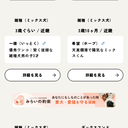
雑種（ミックス犬）
雑種（ミックス犬）
3歳ぐらい
/
近畿
3歳10ヶ月
/
近畿
一徳（いっとく）
♂
希望（ホープ）
♂
優秀ワンコ｜賢く従順な
天真爛漫で陽気なミック
雑種犬男の子3才
スくん
詳細を見る
詳細を見る
雑種（ミックス犬）
ダックスフンド