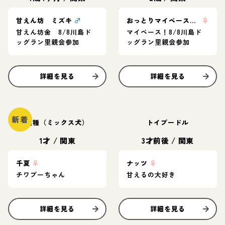
甘えん坊 ミズキ
♂
おっとりマイペース ここな
♀
甘えん坊🌼 8/8川島ド
マイペース！8/8川島ド
ッグラン里親会参加
ッグラン里親会参加
詳細を見る
詳細を見る
新着
雑種（ミックス犬）
トイプードル
1才
/
関東
3才前後
/
関東
千夏
♀
ナッツ
♀
チワプーちゃん
甘えるの大好き
詳細を見る
詳細を見る