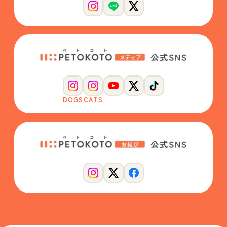
DOGS
CATS