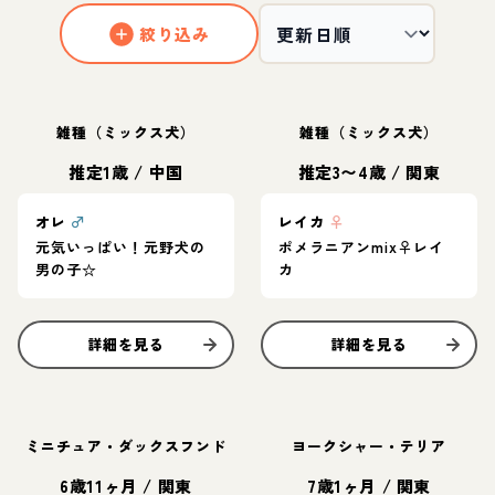
絞り込み
雑種（ミックス犬）
雑種（ミックス犬）
推定1歳
/
中国
推定3〜4歳
/
関東
オレ
♂
レイカ
♀
元気いっぱい！元野犬の
ポメラニアンmix♀レイ
男の子☆
カ
詳細を見る
詳細を見る
ミニチュア・ダックスフンド
ヨークシャー・テリア
6歳11ヶ月
/
関東
7歳1ヶ月
/
関東