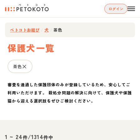
ログイン
ペトコトお結び
/
犬
/
茶色
保護犬一覧
茶色
審査を通過した保護団体のみが登録しているため、安心してご
利用いただけます。 殺処分問題の解決に向けて、保護犬や保護
猫から迎える選択肢をぜひご検討ください。
1
~
24
/
1314
件
件中