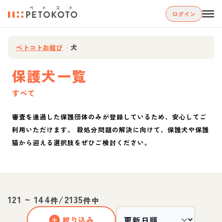
ログイン
ペトコトお結び
/
犬
保護犬一覧
すべて
審査を通過した保護団体のみが登録しているため、安心してご
利用いただけます。 殺処分問題の解決に向けて、保護犬や保護
猫から迎える選択肢をぜひご検討ください。
121
~
144
/
2135
件
件中
絞り込み