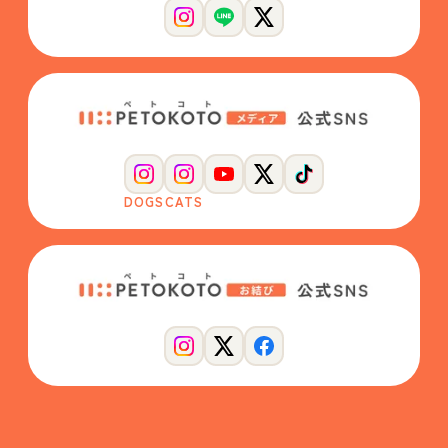
DOGS
CATS