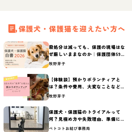
保護犬・保護猫を迎えたい方へ
殺処分は減っても、保護の現場はな
ぜ厳しいままなのか｜保護団体59団
体の実態調査【保護犬・保護猫白書
牧野芽子
2026】
【体験談】預かりボランティアと
は？条件や費用、大変なことなど紹
介
牧野芽子
保護犬・保護猫のトライアルって
何？見極め方や失敗理由、準備に必
要なものを紹介
ペトコトお結び事務局