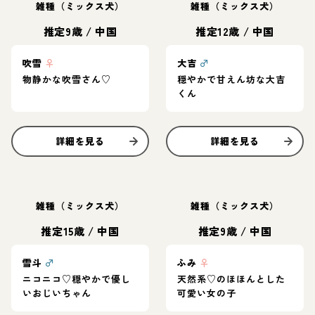
雑種（ミックス犬）
雑種（ミックス犬）
推定9歳
/
中国
推定12歳
/
中国
吹雪
♀
大吉
♂
物静かな吹雪さん♡
穏やかで甘えん坊な大吉
くん
詳細を見る
詳細を見る
雑種（ミックス犬）
雑種（ミックス犬）
推定15歳
/
中国
推定9歳
/
中国
雪斗
♂
ふみ
♀
ニコニコ♡穏やかで優し
天然系♡のほほんとした
いおじいちゃん
可愛い女の子