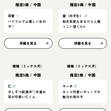
推定3歳
/
中国
推定8歳
/
中国
花音
♀
望（のぞむ）
♂
パワフルで心優しい女の
和犬気質もあるけど人懐
子♡
っこい望くん⭐︎
詳細を見る
詳細を見る
雑種（ミックス犬）
雑種（ミックス犬）
推定5歳
/
中国
推定3歳
/
中国
仁
♂
マーチ
♂
少しずつ前進中♡片垂れ
カッコ可愛いギャップが
耳が可愛い仁くん
魅力の男の子