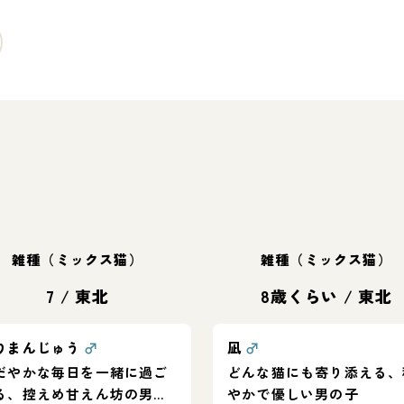
雑種（ミックス猫）
雑種（ミックス猫）
7
/
東北
8歳くらい
/
東北
りまんじゅう
♂
凪
♂
だやかな毎日を一緒に過ご
どんな猫にも寄り添える、
る、控えめ甘えん坊の男の
やかで優しい男の子