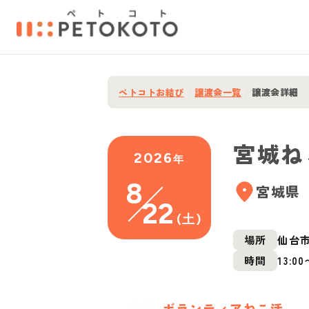
ペトコトお結び
/
譲渡会一覧
/
譲渡会詳細
宮城ね
2026
年
8
宮城県
22
(
土
)
場所
仙台市
時間
13:00
ボランティアねこ活