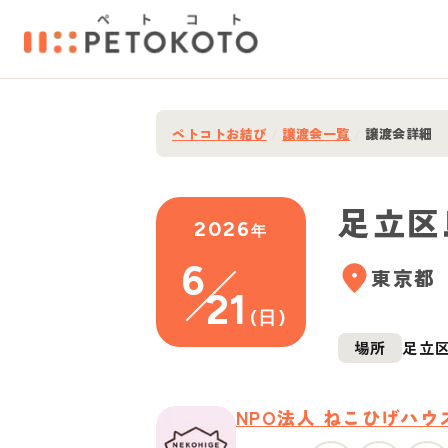
ペトコトお結び
/
譲渡会一覧
/
譲渡会詳細
足立区
2026
年
6
東京都
21
(
日
)
場所
足立区
NPO法人 ねこひげハウ