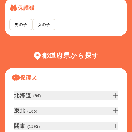
保護猫
男の子
女の子
都道府県から探す
保護犬
北海道
(
94
)
東北
(
185
)
関東
(
1595
)