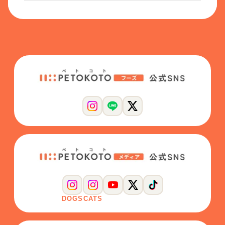
DOGS
CATS