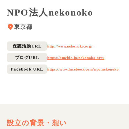
NPO法人nekonoko
東京都
保護活動URL
http://www.nekonoko.org/
ブログURL
https://ameblo.jp/nekonoko-org/
Facebook URL
https://www.facebook.com/npo.nekonoko
設立の背景・想い