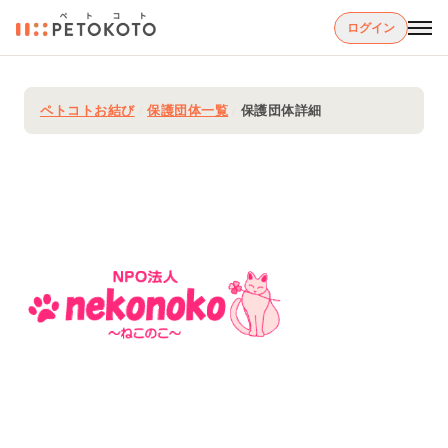
ログイン
ペトコトお結び
/
保護団体一覧
/
保護団体詳細