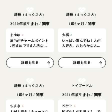
お結び決定
お結び決定
雑種（ミックス犬）
雑種（ミックス犬）
2020年頃生まれ
/
関東
1歳6ヶ月
/
関東
まゆゆ
♀
大福
♂
眉毛がチャームポイント
いっぱい遊んでね！人が
♪控えめで甘えん坊な、
大好き、おおらかな大福
まゆゆちゃん！
くん♪
詳細を見る
詳細を見る
お結び決定
お結び決定
雑種（ミックス犬）
トイプードル
1歳6ヶ月
/
関東
2021年頃生まれ
/
関東
ちまき
♀
ペティ
♀
人が大好き！キュートな
恥ずかしがり屋さん、で