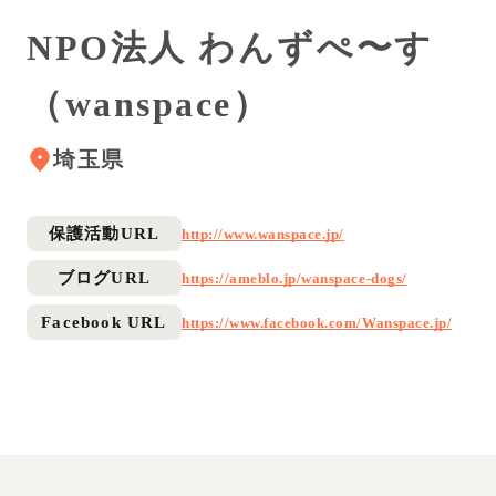
NPO法人 わんずぺ〜す
（wanspace）
埼玉県
保護活動URL
http://www.wanspace.jp/
ブログURL
https://ameblo.jp/wanspace-dogs/
Facebook URL
https://www.facebook.com/Wanspace.jp/