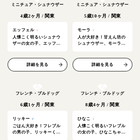
ミニチュア・シュナウザー
ミニチュア・シュナウザー
4歳2ヶ月
/
関東
5歳10ヶ月
/
関東
エッフェル
♀
モーラ
♀
人懐こく明るいシュナウ
人が大好き！甘えん坊の
ザーの女の子、エッフェ
シュナウザー、モーラち
ルちゃん♪
ゃん
詳細を見る
詳細を見る
お結び決定
お結び決定
フレンチ・ブルドッグ
フレンチ・ブルドッグ
6歳1ヶ月
/
関東
8歳4ヶ月
/
関東
リッキー
♂
ひなこ
♀
ごはん大好き！フレブル
人懐こく明るいフレブル
の男の子、リッキーくん
の女の子、ひなこちゃん
♪
♪