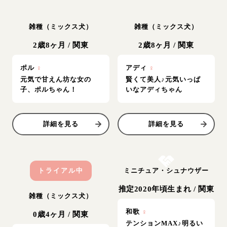
雑種（ミックス犬）
雑種（ミックス犬）
2歳8ヶ月
/
関東
2歳8ヶ月
/
関東
ポル
♀
アディ
♀
元気で甘えん坊な女の
賢くて美人♪元気いっぱ
子、ポルちゃん！
いなアディちゃん
詳細を見る
詳細を見る
お結び決定
トライアル中
ミニチュア・シュナウザー
推定2020年頃生まれ
/
関東
雑種（ミックス犬）
和歌
♀
0歳4ヶ月
/
関東
テンションMAX♪明るい