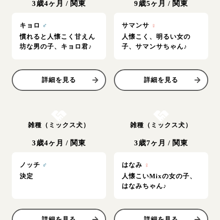
3歳4ヶ月
/
関東
9歳5ヶ月
/
関東
キョロ
♂
サマンサ
♀
慣れると人懐こく甘えん
人懐こく、明るい女の
坊な男の子、キョロ君♪
子、サマンサちゃん♪
詳細を見る
詳細を見る
お結び決定
お結び決定
雑種（ミックス犬）
雑種（ミックス犬）
3歳4ヶ月
/
関東
3歳7ヶ月
/
関東
ノッチ
♂
はなみ
♀
決定
人懐こいMixの女の子、
はなみちゃん♪
詳細を見る
詳細を見る