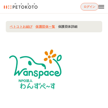
ログイン
ペトコトお結び
/
保護団体一覧
/
保護団体詳細