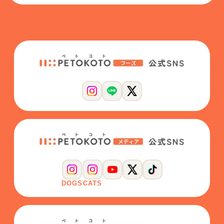
DOGS
CATS