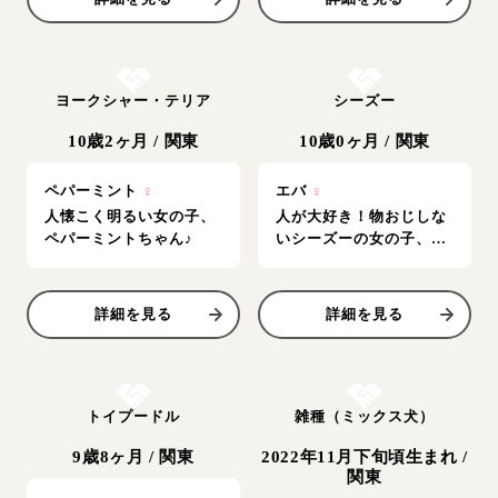
お結び決定
お結び決定
ヨークシャー・テリア
シーズー
10歳2ヶ月
/
関東
10歳0ヶ月
/
関東
ペパーミント
♀
エバ
♀
人懐こく明るい女の子、
人が大好き！物おじしな
ペパーミントちゃん♪
いシーズーの女の子、エ
バちゃん♪
詳細を見る
詳細を見る
お結び決定
お結び決定
トイプードル
雑種（ミックス犬）
9歳8ヶ月
/
関東
2022年11月下旬頃生まれ
/
関東