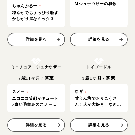
Mシュナウザーの和歌ち
ちゃんぷるー
♀
ゃん
穏やかでちょっぴり恥ず
かしがり屋なミックスの
女の子
詳細を見る
詳細を見る
お結び決定
お結び決定
ミニチュア・シュナウザー
トイプードル
7歳11ヶ月
/
関東
9歳1ヶ月
/
関東
スノー
♀
なぎ
♀
ニコニコ笑顔がキュート
甘えん坊でおりこうさ
♪白い毛並みのスノーち
ん！人が大好き、なぎち
ゃん♪
ゃん♪
詳細を見る
詳細を見る