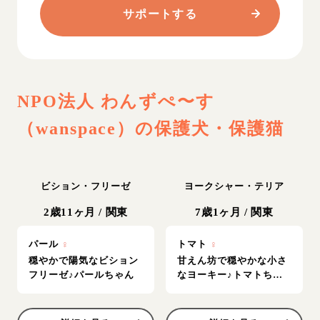
サポートする
NPO法人 わんずぺ〜す
（wanspace）
の保護犬・保護猫
ビション・フリーゼ
ヨークシャー・テリア
2歳11ヶ月
/
関東
7歳1ヶ月
/
関東
パール
♀
トマト
♀
穏やかで陽気なビション
甘えん坊で穏やかな小さ
フリーゼ♪パールちゃん
なヨーキー♪トマトちゃ
ん