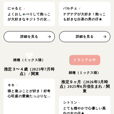
にゃると
♀
パルチェ
♂
よくおしゃべりして抱っこ
ナデナデが大好き！抱っこ
が大好きなキジトラの女の
も好きな白茶の男の仔★
仔★
詳細を見る
詳細を見る
お結び決定
雑種（ミックス猫）
トライアル中
推定３〜４歳（2025年7月時
雑種（ミックス猫）
点）
/
関東
推定９ヶ月（2026年3月時
キキ
♀
点）2025年6月頃生まれ
/
関
猫と遊ぶことが好き！好奇
東
心旺盛の愛嬌たっぷりな黒
猫の女の仔★
シトリン
♀
とても穏やかで心優しい黒
白の女の仔★