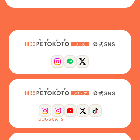
DOGS
CATS