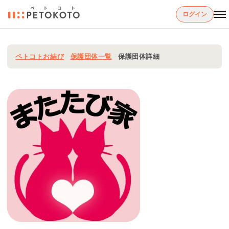
ログイン
ペトコトお結び
/
保護団体一覧
/
保護団体詳細