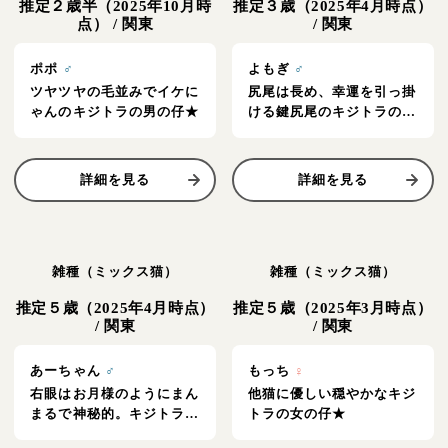
推定２歳半（2025年10月時
推定３歳（2025年4月時点）
点）
/
関東
/
関東
ポポ
♂
よもぎ
♂
ツヤツヤの毛並みでイケに
尻尾は長め、幸運を引っ掛
ゃんのキジトラの男の仔★
ける鍵尻尾のキジトラの男
の仔★
詳細を見る
詳細を見る
雑種（ミックス猫）
雑種（ミックス猫）
推定５歳（2025年4月時点）
推定５歳（2025年3月時点）
/
関東
/
関東
あーちゃん
♂
もっち
♀
右眼はお月様のようにまん
他猫に優しい穏やかなキジ
まるで神秘的。キジトラの
トラの女の仔★
男の仔★