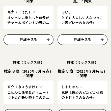
/
関東
点）
/
関東
光太（こうた）
♂
るびぃ
♀
オシャレに垂らした前髪が
とても大人しい人なつっこ
チャームポイントの男の子
い黒グレーの女の仔♪
☆
詳細を見る
詳細を見る
雑種（ミックス猫）
雑種（ミックス猫）
推定８歳（2025年3月時点）
推定５歳（2025年9月時点）
/
関東
/
関東
京介（きょうすけ）
♂
しまちゃん
♀
ニヒルな微笑みがキュート
尻尾は短めのピコピコ仕様
♡毛足が長い茶トラの男の
のキジトラの女の仔♪
仔♪