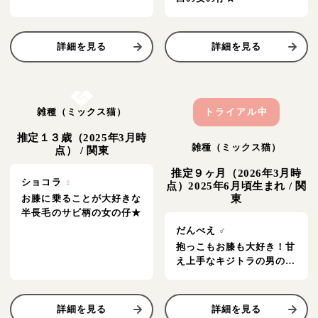
詳細を見る
詳細を見る
お結び決定
雑種（ミックス猫）
トライアル中
推定１３歳（2025年3月時
雑種（ミックス猫）
点）
/
関東
推定９ヶ月（2026年3月時
ショコラ
♀
点）2025年6月頃生まれ
/
関
お膝に乗ることが大好きな
東
半長毛のサビ柄の女の仔★
だんべえ
♂
抱っこもお膝も大好き！甘
え上手なキジトラの男の仔
★
詳細を見る
詳細を見る