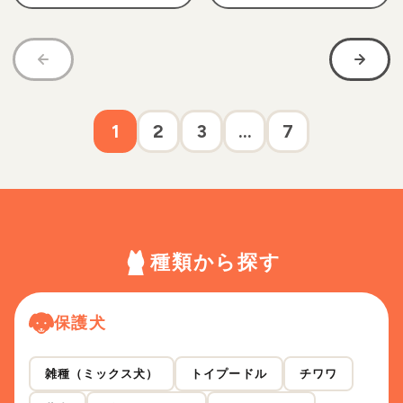
1
2
3
...
7
種類から探す
保護犬
雑種（ミックス犬）
トイプードル
チワワ