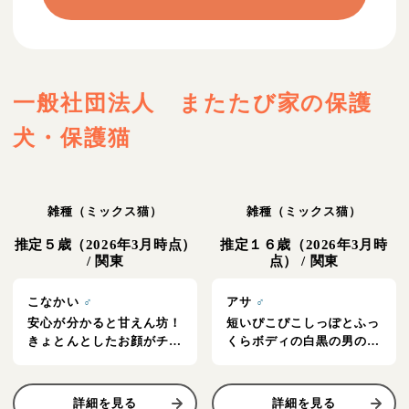
一般社団法人 またたび家
の保護
犬・保護猫
雑種（ミックス猫）
雑種（ミックス猫）
推定５歳（2026年3月時点）
推定１６歳（2026年3月時
/
関東
点）
/
関東
こなかい
♂
アサ
♂
安心が分かると甘えん坊！
短いぴこぴこしっぽとふっ
きょとんとしたお顔がチャ
くらボディの白黒の男の仔
ームポイントのキジトラの
★
男の仔★
詳細を見る
詳細を見る