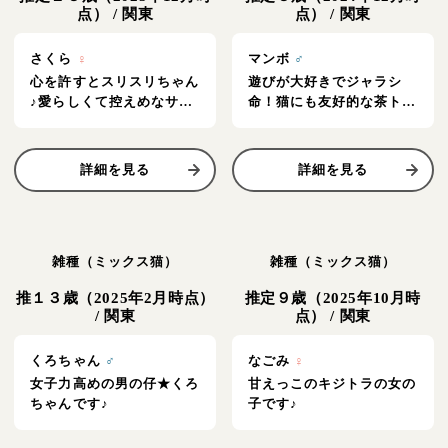
点）
/
関東
点）
/
関東
さくら
♀
マンボ
♂
心を許すとスリスリちゃん
遊びが大好きでジャラシ
♪愛らしくて控えめなサビ
命！猫にも友好的な茶トラ
の女の子♪
の男の仔★
詳細を見る
詳細を見る
雑種（ミックス猫）
雑種（ミックス猫）
推１３歳（2025年2月時点）
推定９歳（2025年10月時
/
関東
点）
/
関東
くろちゃん
♂
なごみ
♀
女子力高めの男の仔★くろ
甘えっこのキジトラの女の
ちゃんです♪
子です♪