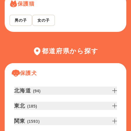
保護猫
男の子
女の子
都道府県から探す
保護犬
北海道
(
94
)
東北
(
185
)
関東
(
1593
)