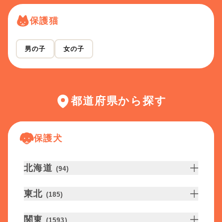
保護猫
男の子
女の子
都道府県から探す
保護犬
北海道
(
94
)
東北
(
185
)
関東
(
1593
)