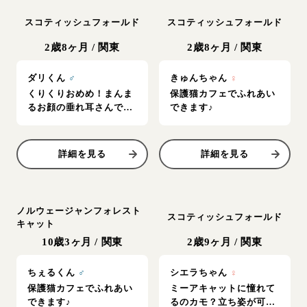
スコティッシュフォールド
スコティッシュフォールド
2歳8ヶ月
/
関東
2歳8ヶ月
/
関東
ダリくん
♂
きゅんちゃん
♀
くりくりおめめ！まんま
保護猫カフェでふれあい
るお顔の垂れ耳さんで可
できます♪
愛いね♡
詳細を見る
詳細を見る
ノルウェージャンフォレスト
スコティッシュフォールド
キャット
10歳3ヶ月
/
関東
2歳9ヶ月
/
関東
ちぇるくん
♂
シエラちゃん
♀
保護猫カフェでふれあい
ミーアキャットに憧れて
できます♪
るのカモ？立ち姿が可愛