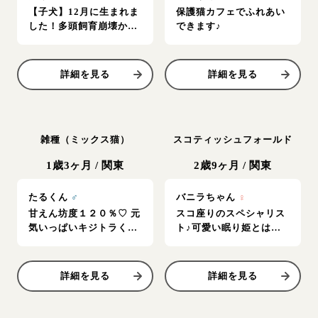
【子犬】12月に生まれま
保護猫カフェでふれあい
した！多頭飼育崩壊から
できます♪
保護
詳細を見る
詳細を見る
雑種（ミックス猫）
スコティッシュフォールド
1歳3ヶ月
/
関東
2歳9ヶ月
/
関東
たるくん
♂
バニラちゃん
♀
甘えん坊度１２０％♡ 元
スコ座りのスペシャリス
気いっぱいキジトラく
ト♪可愛い眠り姫とは私
ん！
の事カモ‥♡
詳細を見る
詳細を見る