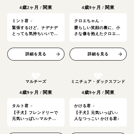
4歳2ヶ月
/
関東
4歳9ヶ月
/
関東
ミント君
♂
クロエちゃん
♀
緊張するけど、ナデナデ
愛らしい笑顔の裏に、小
とっても気持ちいいです
さな傷を抱えたクロエち
♪
ゃん。
詳細を見る
詳細を見る
お結び決定
お結び決定
マルチーズ
ミニチュア・ダックスフンド
4歳9ヶ月
/
関東
4歳9ヶ月
/
関東
タルト君
♂
かける君
♂
【子犬】フレンドリーで
【子犬】元気いっぱい♪
元気いっぱい♪マルチー
人なつっこい かける君♪
ズ♪