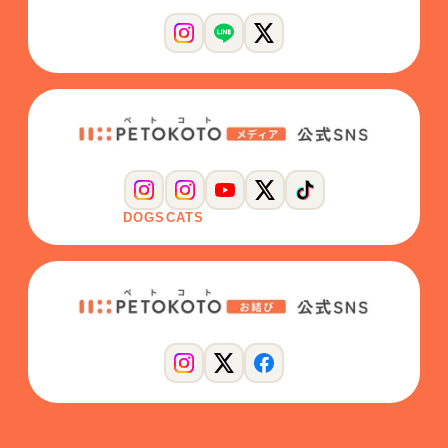
DOGS
CATS