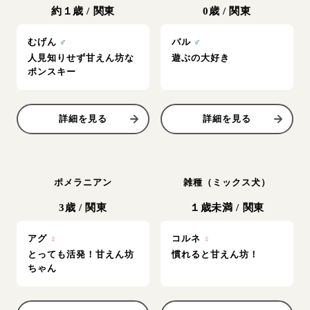
約１歳
/
関東
0歳
/
関東
むげん
♂
バル
♂
人見知りせず甘えん坊な
遊ぶの大好き
ポンスキー
詳細を見る
詳細を見る
ポメラニアン
雑種（ミックス犬）
3歳
/
関東
１歳未満
/
関東
アグ
♀
コルネ
♀
とっても活発！甘えん坊
慣れると甘えん坊！
ちゃん