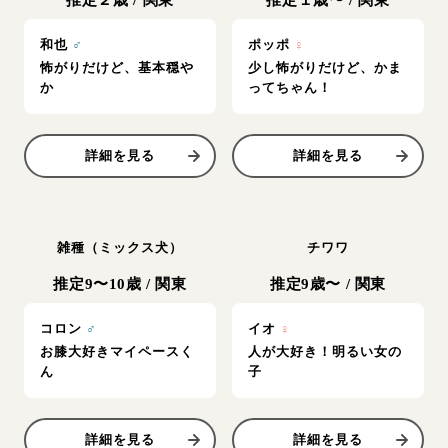
推定２歳
/
関東
推定１歳〜
/
関東
和也
♂
ポッポ
♀
怖がりだけど、基本穏や
少し怖がりだけど、かま
か
ってちゃん！
詳細を見る
詳細を見る
雑種（ミックス犬）
チワワ
推定9〜10歳
/
関東
推定9歳〜
/
関東
コロン
♂
イオ
♀
お膝大好きマイペースく
人が大好き！明るい女の
ん
子
詳細を見る
詳細を見る