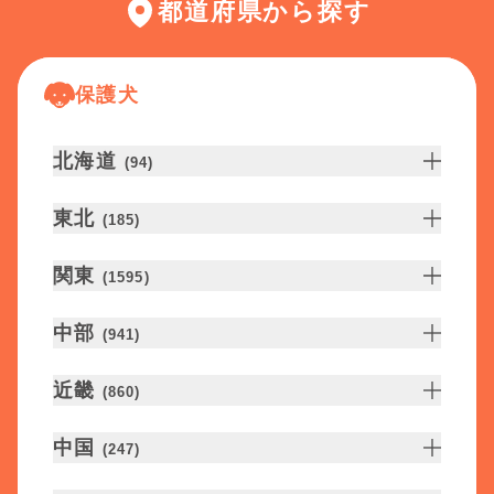
都道府県から探す
保護犬
北海道
(
94
)
東北
(
185
)
関東
(
1595
)
中部
(
941
)
近畿
(
860
)
中国
(
247
)