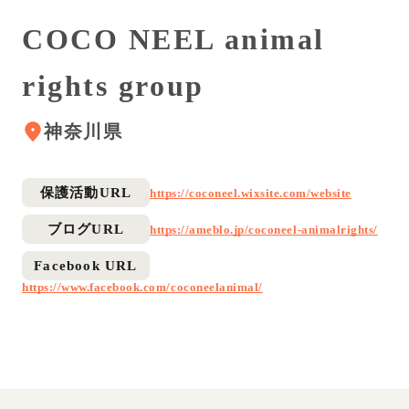
COCO NEEL animal
rights group
神奈川県
保護活動URL
https://coconeel.wixsite.com/website
ブログURL
https://ameblo.jp/coconeel-animalrights/
Facebook URL
https://www.facebook.com/coconeelanimal/