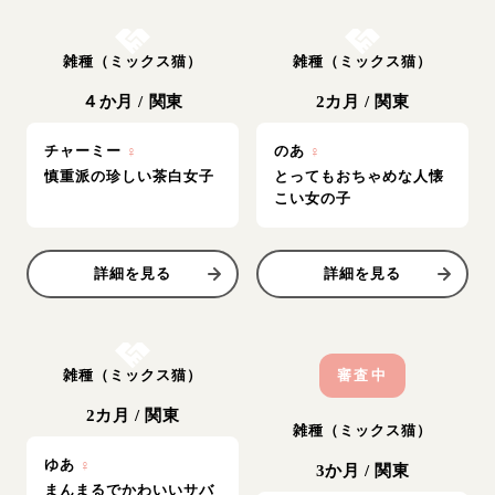
お結び決定
お結び決定
雑種（ミックス猫）
雑種（ミックス猫）
４か月
/
関東
2カ月
/
関東
チャーミー
♀
のあ
♀
慎重派の珍しい茶白女子
とってもおちゃめな人懐
こい女の子
詳細を見る
詳細を見る
お結び決定
雑種（ミックス猫）
審査中
2カ月
/
関東
雑種（ミックス猫）
ゆあ
♀
3か月
/
関東
まんまるでかわいいサバ