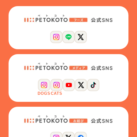
DOGS
CATS