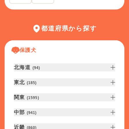
都道府県から探す
保護犬
北海道
(
94
)
東北
(
185
)
関東
(
1595
)
中部
(
941
)
近畿
(
860
)