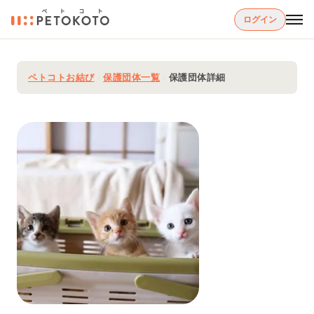
ログイン
ペトコトお結び
/
保護団体一覧
/
保護団体詳細