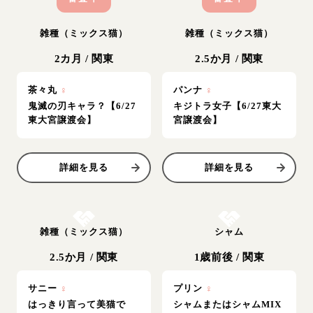
雑種（ミックス猫）
雑種（ミックス猫）
2カ月
/
関東
2.5か月
/
関東
茶々丸
♀
パンナ
♀
鬼滅の刃キャラ？【6/27
キジトラ女子【6/27東大
東大宮譲渡会】
宮譲渡会】
詳細を見る
詳細を見る
お結び決定
お結び決定
雑種（ミックス猫）
シャム
2.5か月
/
関東
1歳前後
/
関東
サニー
♀
プリン
♀
はっきり言って美猫で
シャムまたはシャムMIX