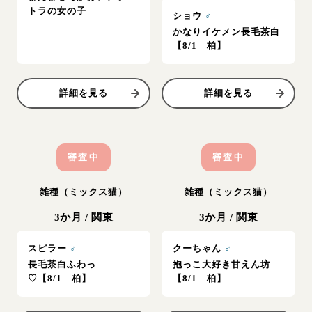
トラの女の子
ショウ
♂
かなりイケメン長毛茶白
【8/1 柏】
詳細を見る
詳細を見る
審査中
審査中
雑種（ミックス猫）
雑種（ミックス猫）
3か月
/
関東
3か月
/
関東
スピラー
♂
クーちゃん
♂
長毛茶白ふわっ
抱っこ大好き甘えん坊
♡【8/1 柏】
【8/1 柏】