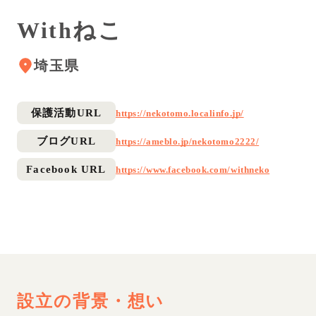
Withねこ
埼玉県
保護活動URL
https://nekotomo.localinfo.jp/
ブログURL
https://ameblo.jp/nekotomo2222/
Facebook URL
https://www.facebook.com/withneko
設立の背景・想い