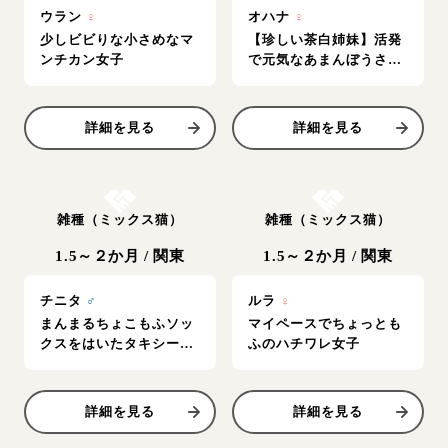
ウラン
♀
オハナ
♀
少しビビりな小さめなマ
【珍しい茶白姉妹】活発
ンチカン女子
で元気なあまんぼうさん
です
詳細を見る
詳細を見る
お結び決定
お結び決定
雑種（ミックス猫）
雑種（ミックス猫）
1.5～２か月
/
関東
1.5～２か月
/
関東
チニタ
♂
ルラ
♀
まんまるちょこもふソッ
マイペースでちょっとも
クスをはいたタキシード
ふのハチワレ女子
男子
詳細を見る
詳細を見る