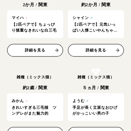
2か月
/
関東
約2か月
/
関東
マイハ
♀
シャイン
♂
【2匹ペアで】ちょっぴ
【2匹ペアで】元気いっ
り慎重なきれいな白三毛
ぱい人懐こいやんちゃく
ん
詳細を見る
詳細を見る
お結び決定
雑種（ミックス猫）
雑種（ミックス猫）
約2歳
/
関東
５ヵ月
/
関東
みかん
♀
ようむ
♂
きれいすぎる三毛猫 ツ
手足が長く立派なおひげ
ンデレがまた魅力的
がかっこいい男の子