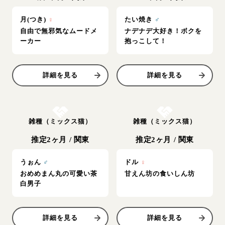
月(つき)
♀
たい焼き
♂
自由で無邪気なムードメ
ナデナデ大好き！ボクを
ーカー
抱っこして！
詳細を見る
詳細を見る
お結び決定
お結び決定
雑種（ミックス猫）
雑種（ミックス猫）
推定2ヶ月
/
関東
推定2ヶ月
/
関東
うぉん
♂
ドル
♀
おめめまん丸の可愛い茶
甘えん坊の食いしん坊
白男子
詳細を見る
詳細を見る