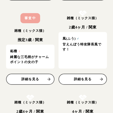
お結び決定
審査中
雑種（ミックス猫）
2歳4ヶ月
/
関東
雑種（ミックス猫）
風(ふう)
♂
推定3歳
/
関東
甘えんぼう特攻隊長風で
す！
柘榴
♀
綺麗な三毛柄がチャーム
ポイントの女の子
詳細を見る
詳細を見る
お結び決定
お結び決定
雑種（ミックス猫）
雑種（ミックス猫）
2歳4ヶ月
/
関東
4ヶ月
/
関東