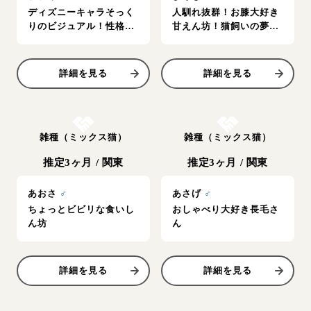
ディズニーキャラそっく
人馴れ抜群！お膝大好き
りのビジュアル！性格強
甘えん坊！猫飼いの夢を
めのお姫様
全て叶えます
詳細を見る
詳細を見る
お結び決定
お結び決定
雑種（ミックス猫）
雑種（ミックス猫）
推定3ヶ月
/
関東
推定3ヶ月
/
関東
あおさ
♂
あさげ
♂
ちょっとビビリな食いし
おしゃべり大好き長毛さ
ん坊
ん
詳細を見る
詳細を見る
お結び決定