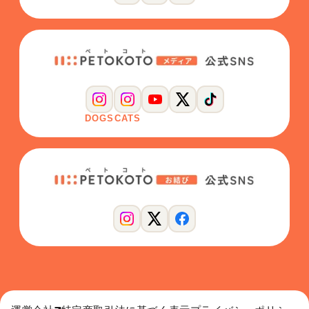
DOGS
CATS