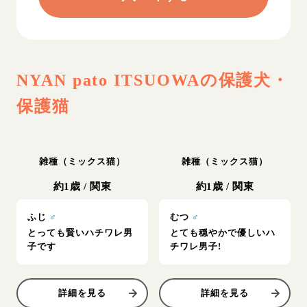
NYAN pato ITSUOWA
の保護犬・
保護猫
雑種（ミックス猫）
雑種（ミックス猫）
約1歳
/
関東
約1歳
/
関東
ふじ
♂
むつ
♂
とっても賢いハチワレ男
とても穏やかで優しいハ
子です
チワレ男子!
詳細を見る
詳細を見る