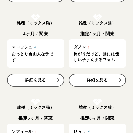
お結び決定
お結び決定
雑種（ミックス猫）
雑種（ミックス猫）
4ヶ月
/
関東
推定5ヶ月
/
関東
マロッシュ
♂
ダノン
♀
おっとり自由人な子で
怖がりだけど、猫には優
す！
しい子まんまるフォルム
の美猫さん！
詳細を見る
詳細を見る
お結び決定
お結び決定
雑種（ミックス猫）
雑種（ミックス猫）
推定5ヶ月
/
関東
推定6ヶ月
/
関東
ソフィール
♀
ひろし
♂