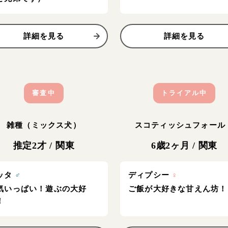
詳細を見る
詳細を見る
審査中
トライアル中
雑種（ミックス犬）
スコティッシュフォール
推定2才
/
関東
6歳2ヶ月
/
関東
ッタ
♂
ディプシー
♀
気いっぱい！遊ぶの大好
ご飯が大好きな甘えん坊！
！