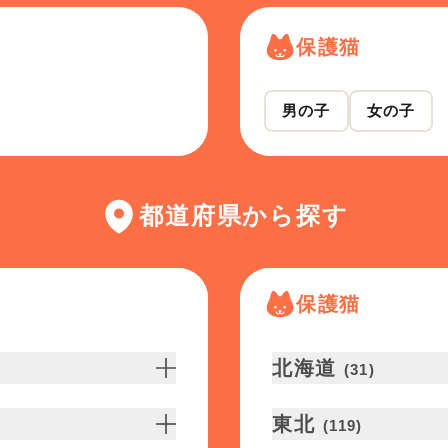
保護猫
男の子
女の子
都道府県から探す
保護猫
北海道
(
31
)
東北
(
119
)