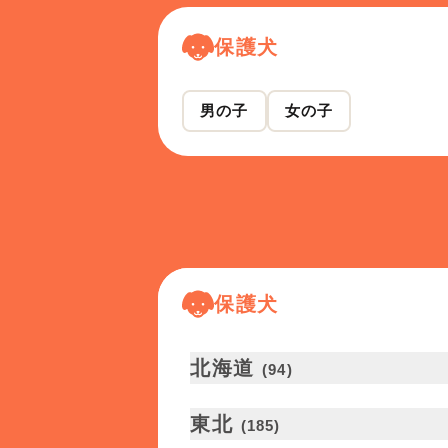
保護犬
男の子
女の子
保護犬
北海道
(
94
)
東北
(
185
)