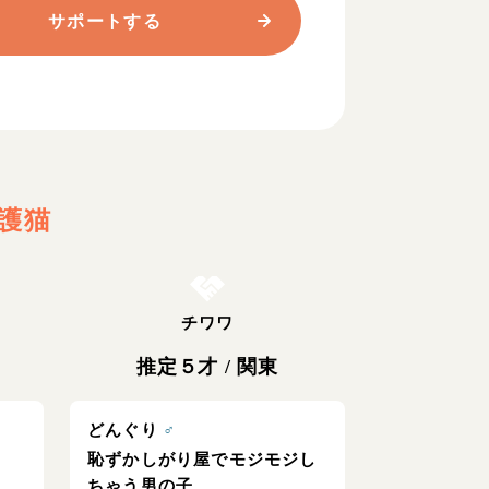
サポートする
護猫
お結び決定
チワワ
推定５才
/
関東
どんぐり
♂
恥ずかしがり屋でモジモジし
ちゃう男の子