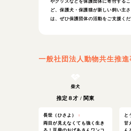
やグッズなどを保護団体に寄付するこ
ど、保護犬・保護猫が新しい飼い主さ
は、ぜひ保護団体の活動をご支援くだ
一般社団法人動物共生推進
お結び決定
柴犬
推定８才
/
関東
長世（ひさよ）
♀
と
両目が見えなくても強く生き
甘
る！豆柴のおばあさんワンコ
ん