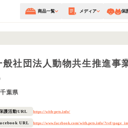
商品一覧
メディア
保
一般社団法人動物共生推進事
う
千葉県
保護活動URL
https://with-pets.info/
acebook URL
https://www.facebook.com/with.pets.info/?ref=page_in