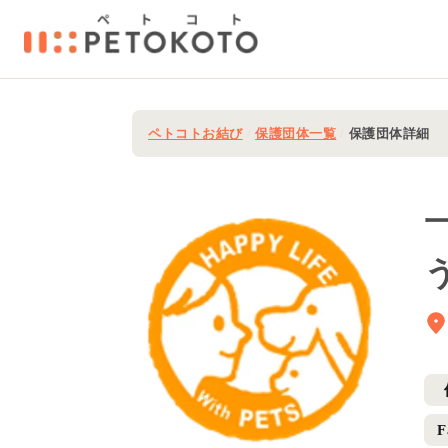
ペトコトお結び
/
保護団体一覧
/
保護団体詳細
F