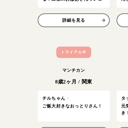
詳細を見る
トライアル中
マンチカン
8歳2ヶ月
/
関東
チルちゃん
♀
タ
ご飯大好きなおっとりさん！
元
き