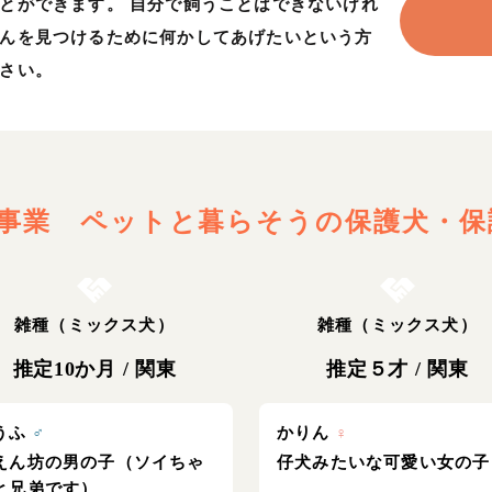
とができます。 自分で飼うことはできないけれ
んを見つけるために何かしてあげたいという方
さい。
事業 ペットと暮らそう
の保護犬・保
お結び決定
お結び決定
雑種（ミックス犬）
雑種（ミックス犬）
推定10か月
/
関東
推定５才
/
関東
うふ
♂
かりん
♀
えん坊の男の子（ソイちゃ
仔犬みたいな可愛い女の子
と兄弟です）