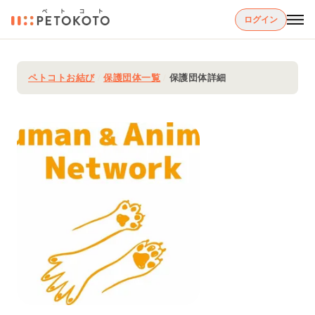
ログイン
ペトコトお結び
/
保護団体一覧
/
保護団体詳細