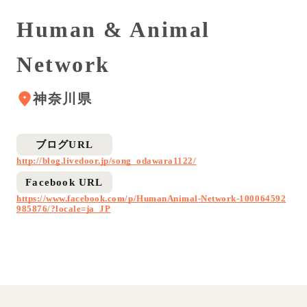
Human & Animal
Network
神奈川県
ブログURL
http://blog.livedoor.jp/song_odawara1122/
Facebook URL
https://www.facebook.com/p/HumanAnimal-Network-100064592
985876/?locale=ja_JP