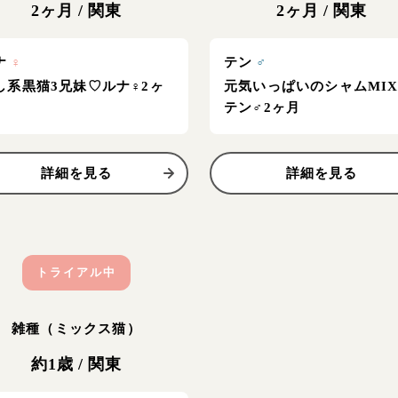
2ヶ月
/
関東
2ヶ月
/
関東
ナ
♀
テン
♂
し系黒猫3兄妹♡ルナ♀2ヶ
元気いっぱいのシャムMI
テン♂2ヶ月
詳細を見る
詳細を見る
トライアル中
雑種（ミックス猫）
約1歳
/
関東