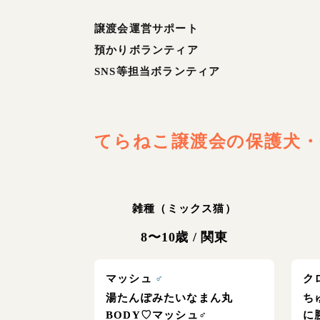
譲渡会運営サポート
預かりボランティア
SNS等担当ボランティア
てらねこ譲渡会
の保護犬・
雑種（ミックス猫）
8〜10歳
/
関東
マッシュ
♂
ク
湯たんぽみたいなまん丸
ち
BODY♡マッシュ♂
に