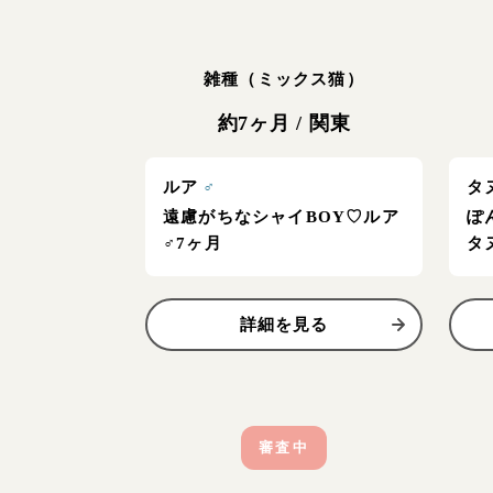
雑種（ミックス猫）
約7ヶ月
/
関東
ルア
♂
タ
遠慮がちなシャイBOY♡ルア
ぽ
♂7ヶ月
タ
詳細を見る
審査中