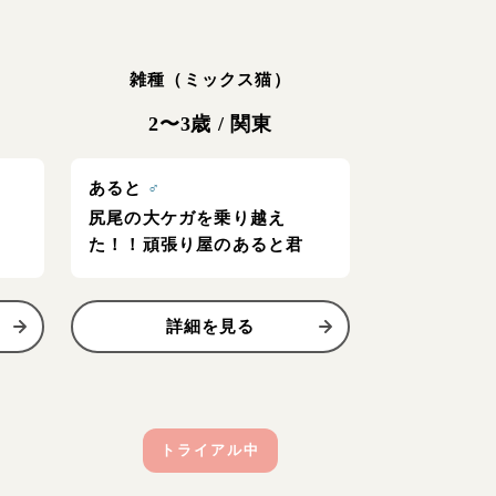
雑種（ミックス猫）
2〜3歳
/
関東
あると
♂
尻尾の大ケガを乗り越え
た！！頑張り屋のあると君
詳細を見る
トライアル中