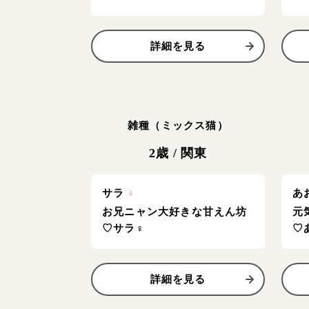
詳細を見る
雑種（ミックス猫）
2歳
/
関東
サラ
♀
あ
お兄ニャン大好きな甘えん坊
元
♡サラ♀
♡
詳細を見る