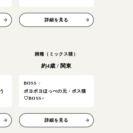
詳細を見る
雑種（ミックス猫）
約4歳
/
関東
BOSS
♂
う
ポヨポヨほっぺの元・ポス猫
♡BOSS♂
詳細を見る