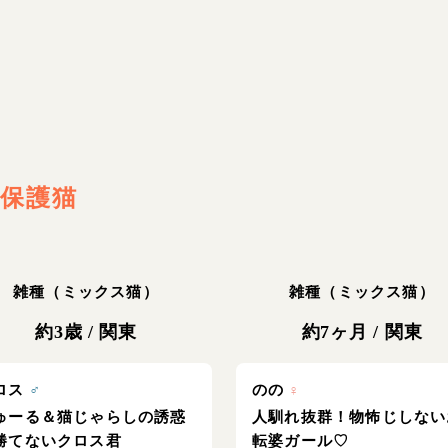
保護猫
雑種（ミックス猫）
雑種（ミックス猫）
約3歳
/
関東
約7ヶ月
/
関東
ロス
♂
のの
♀
ゅーる＆猫じゃらしの誘惑
人馴れ抜群！物怖じしない
勝てないクロス君
転婆ガール♡