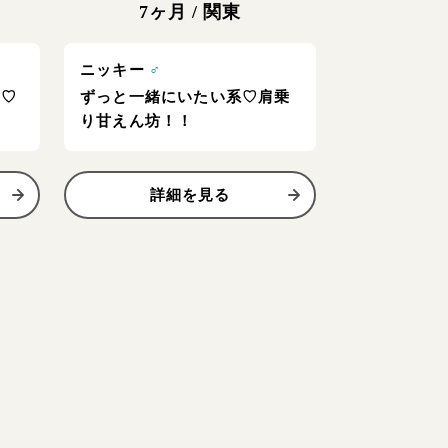
7ヶ月
/
関東
ニッキー
♂
X♡
ずっと一緒にいたい系♡肩乗
り甘えん坊！！
詳細を見る