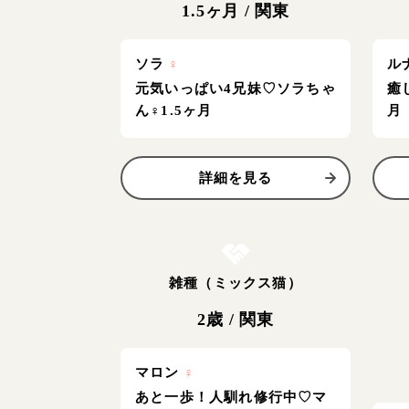
1.5ヶ月
/
関東
ソラ
♀
ル
元気いっぱい4兄妹♡ソラちゃ
癒
ん♀1.5ヶ月
月
詳細を見る
お結び決定
雑種（ミックス猫）
2歳
/
関東
マロン
♀
あと一歩！人馴れ修行中♡マ