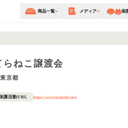
商品一覧
メディア
保
てらねこ譲渡会
東京都
保護活動URL
https://www.teraneko.net/