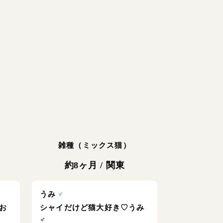
雑種（ミックス猫）
約8ヶ月
/
関東
うみ
♂
お
シャイだけど猫大好き♡うみ
♂