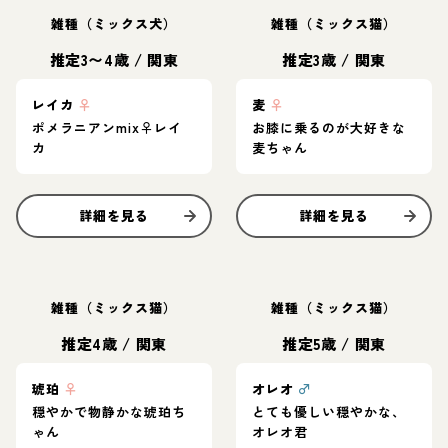
雑種（ミックス犬）
雑種（ミックス猫）
推定3〜4歳
/
関東
推定3歳
/
関東
レイカ
♀
麦
♀
ポメラニアンmix♀レイ
お膝に乗るのが大好きな
カ
麦ちゃん
詳細を見る
詳細を見る
雑種（ミックス猫）
雑種（ミックス猫）
推定4歳
/
関東
推定5歳
/
関東
琥珀
♀
オレオ
♂
穏やかで物静かな琥珀ち
とても優しい穏やかな、
ゃん
オレオ君