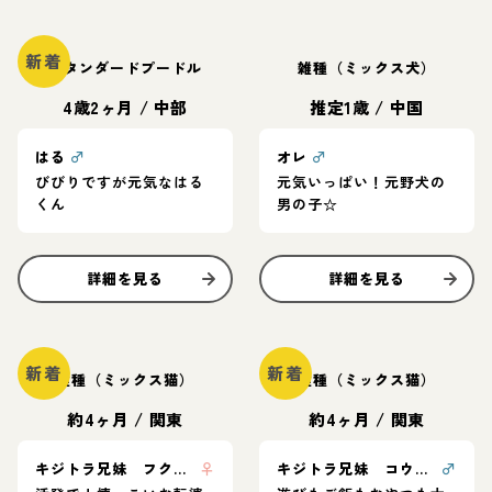
新着
スタンダードプードル
雑種（ミックス犬）
4歳2ヶ月
/
中部
推定1歳
/
中国
はる
♂
オレ
♂
びびりですが元気なはる
元気いっぱい！元野犬の
くん
男の子☆
詳細を見る
詳細を見る
新着
新着
雑種（ミックス猫）
雑種（ミックス猫）
約4ヶ月
/
関東
約4ヶ月
/
関東
キジトラ兄妹 フクちゃん
♀
キジトラ兄妹 コウくん
♂