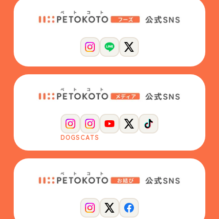
DOGS
CATS