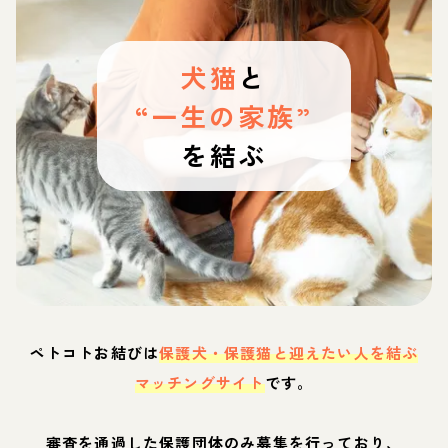
犬猫
と
“一生の家族”
を結ぶ
ペトコトお結びは
保護犬・保護猫と迎えたい人を結ぶ
マッチングサイト
です。
審査を通過した保護団体のみ募集を行っており、