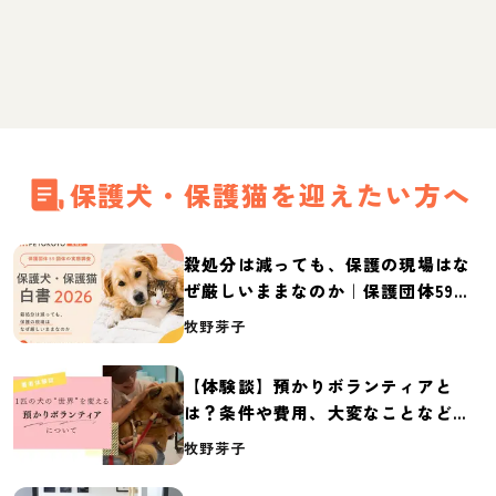
保護犬・保護猫を迎えたい方へ
殺処分は減っても、保護の現場はな
ぜ厳しいままなのか｜保護団体59団
体の実態調査【保護犬・保護猫白書
牧野芽子
2026】
【体験談】預かりボランティアと
は？条件や費用、大変なことなど紹
介
牧野芽子