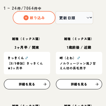
1
~
24
/
7064
件
件中
絞り込み
雑種（ミックス猫）
雑種（ミックス猫）
3ヶ月半
/
関東
1歳前後
/
近畿
きっきくん
♂
峠（とわ）
♂
【8/9参加】きっきくん
ノルウェージャン風♪甘
★3ヶ月半
えん坊の長毛男子
詳細を見る
詳細を見る
雑種（ミックス猫）
雑種（ミックス猫）