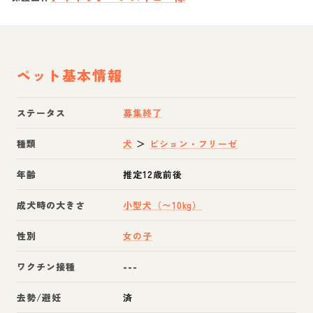
ペット基本情報
ステータス
募集終了
種類
犬
＞
ビション・フリーゼ
年齢
推定12歳前後
成犬時の大きさ
小型犬（〜10kg）
性別
女の子
ワクチン接種
---
去勢/避妊
済