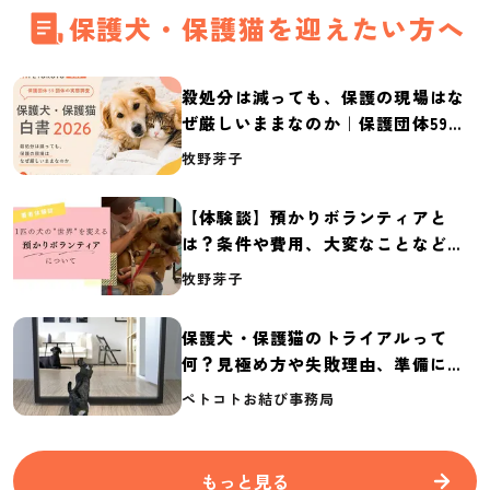
保護犬・保護猫を迎えたい方へ
殺処分は減っても、保護の現場はな
ぜ厳しいままなのか｜保護団体59団
体の実態調査【保護犬・保護猫白書
牧野芽子
2026】
【体験談】預かりボランティアと
は？条件や費用、大変なことなど紹
介
牧野芽子
保護犬・保護猫のトライアルって
何？見極め方や失敗理由、準備に必
要なものを紹介
ペトコトお結び事務局
もっと見る