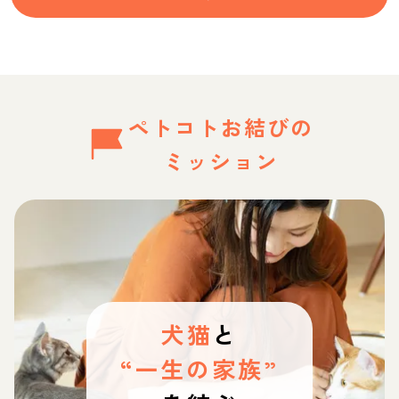
ペトコトお結びの
ミッション
犬猫
と
“一生の家族”