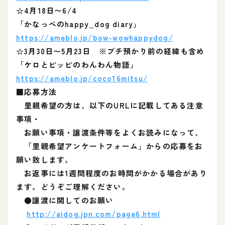
☆4月18日〜6/4
「かなっぺのhappy_dog diary」
https://ameblo.jp/bow-wowhappydog/
☆3月30日〜5月23日 ※プチ預かり前の経緯も含め
「ケロとピッピのわんわん物語」
https://ameblo.jp/coco16mitsu/
■応募方法
里親希望の方は、以下のURLに記載してある注意
事項・
お願い事項・譲渡条件等をよくお読みになって、
「里親希望アンケートフォーム」からの応募をお
願い致します。
お返事には1週間程度のお時間がかかる場合があり
ます。どうぞご理解ください。
●譲渡に関してのお願い
http://aidog.jpn.com/page6.html