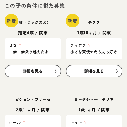
この子の条件に似た募集
新着
新着
雑種（ミックス犬）
チワワ
推定4歳
/
関東
1歳10ヶ月
/
関東
せな
♀
ティアラ
♀
一歩一歩乗り越えたよ
小さな天使✨️犬も人も好き
詳細を見る
詳細を見る
ビション・フリーゼ
ヨークシャー・テリア
2歳11ヶ月
/
関東
7歳1ヶ月
/
関東
パール
♀
トマト
♀