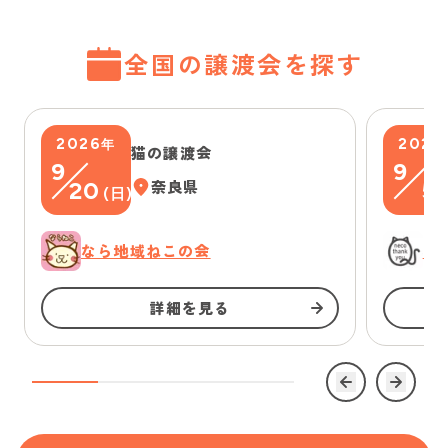
全国の譲渡会を探す
2026
2026
年
猫の譲渡会
9
9
20
奈良県
5
(
日
)
(
なら地域ねこの会
に
詳細を見る