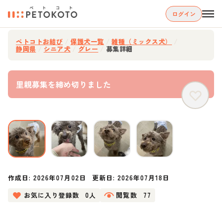
ログイン
ペトコトお結び
/
保護犬一覧
/
雑種（ミックス犬）
/
静岡県
/
シニア犬
/
グレー
/
募集詳細
里親募集を締め切りました
作成日:
2026年07月02日
更新日:
2026年07月18日
お気に入り登録数
0人
閲覧数
77