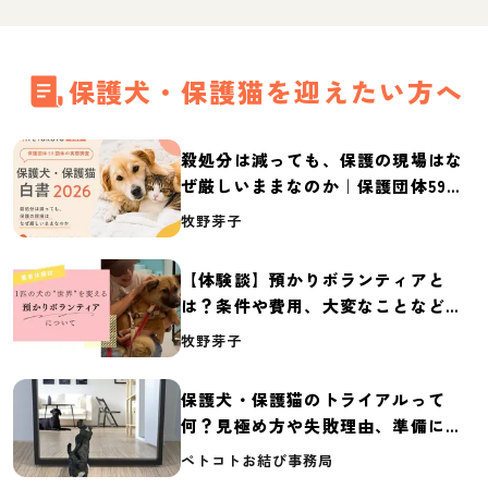
保護犬・保護猫を迎えたい方へ
殺処分は減っても、保護の現場はな
ぜ厳しいままなのか｜保護団体59団
体の実態調査【保護犬・保護猫白書
牧野芽子
2026】
【体験談】預かりボランティアと
は？条件や費用、大変なことなど紹
介
牧野芽子
保護犬・保護猫のトライアルって
何？見極め方や失敗理由、準備に必
要なものを紹介
ペトコトお結び事務局