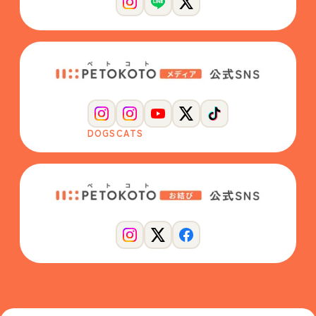
DOGS
CATS