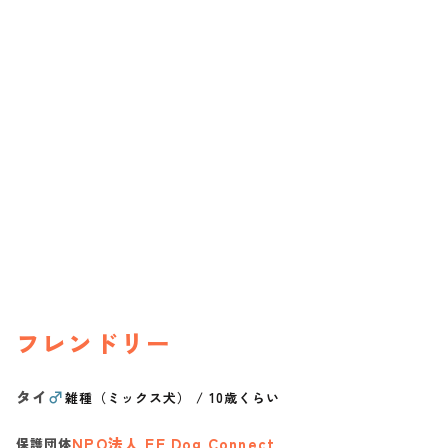
フレンドリー
タイ
♂
雑種（ミックス犬）
/
10歳くらい
NPO法人 FF Dog Connect
保護団体