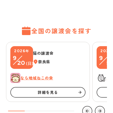
全国の譲渡会を探す
2026
2026
年
猫の譲渡会
9
9
20
奈良県
5
(
日
)
(
なら地域ねこの会
に
詳細を見る