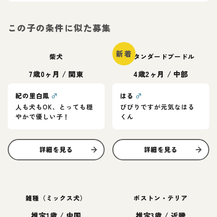
この子の条件に似た募集
新着
柴犬
スタンダードプードル
7歳0ヶ月
/
関東
4歳2ヶ月
/
中部
紀の里白鳳
♂
はる
♂
人も犬もOK、とっても穏
びびりですが元気なはる
やかで優しい子！
くん
詳細を見る
詳細を見る
雑種（ミックス犬）
ボストン・テリア
推定1歳
/
中国
推定3歳
/
近畿