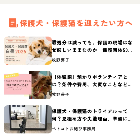
保護犬・保護猫を迎えたい方へ
殺処分は減っても、保護の現場はな
ぜ厳しいままなのか｜保護団体59団
体の実態調査【保護犬・保護猫白書
牧野芽子
2026】
【体験談】預かりボランティアと
は？条件や費用、大変なことなど紹
介
牧野芽子
保護犬・保護猫のトライアルって
何？見極め方や失敗理由、準備に必
要なものを紹介
ペトコトお結び事務局