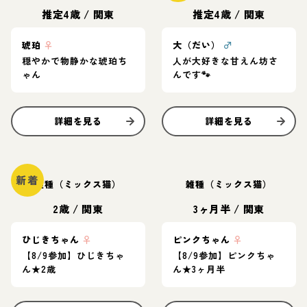
推定4歳
/
関東
推定4歳
/
関東
琥珀
♀
大（だい）
♂
穏やかで物静かな琥珀ち
人が大好きな甘えん坊さ
ゃん
んです🐾
詳細を見る
詳細を見る
新着
雑種（ミックス猫）
雑種（ミックス猫）
2歳
/
関東
3ヶ月半
/
関東
ひじきちゃん
♀
ピンクちゃん
♀
【8/9参加】ひじきちゃ
【8/9参加】ピンクちゃ
ん★2歳
ん★3ヶ月半