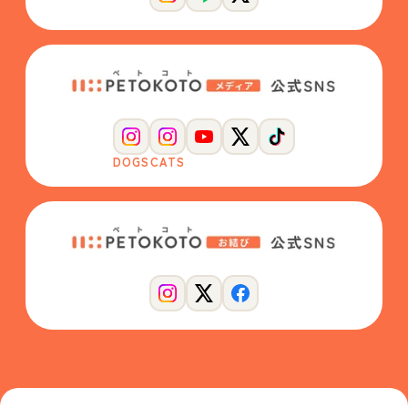
DOGS
CATS