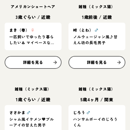
アメリカンショートヘア
雑種（ミックス猫）
3歳ぐらい
/
近畿
1歳前後
/
近畿
まき（巻）
♀
峠（とわ）
♂
一匹飼いでゆったり暮ら
ノルウェージャン風♪甘
したい♨️ マイペースなア
えん坊の長毛男子
メショ女子
詳細を見る
詳細を見る
雑種（ミックス猫）
雑種（ミックス猫）
1歳ぐらい
/
近畿
5歳4ヶ月
/
関東
ささかま
♂
じろう
♂
シャム風イケメン💙ブル
ハンサムボーイのじろう
ーアイの甘えた男子
くん