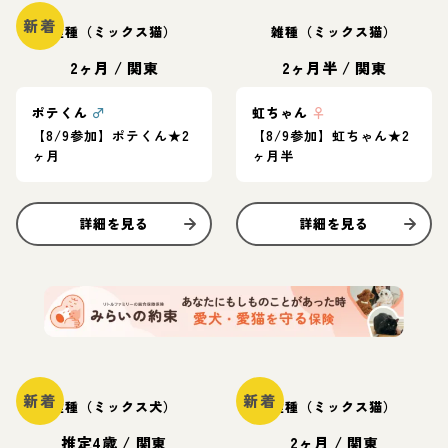
新着
雑種（ミックス猫）
雑種（ミックス猫）
2ヶ月
/
関東
2ヶ月半
/
関東
ポテくん
♂
虹ちゃん
♀
【8/9参加】ポテくん★2
【8/9参加】虹ちゃん★2
ヶ月
ヶ月半
詳細を見る
詳細を見る
新着
新着
雑種（ミックス犬）
雑種（ミックス猫）
推定4歳
/
関東
2ヶ月
/
関東