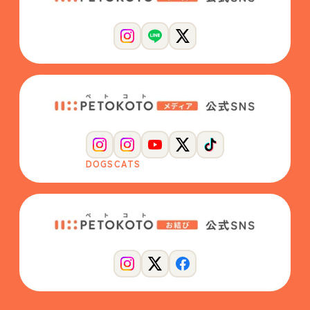
DOGS
CATS