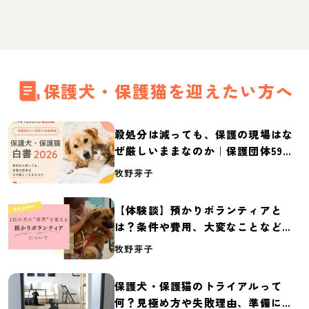
保護犬・保護猫を迎えたい方へ
殺処分は減っても、保護の現場はな
ぜ厳しいままなのか｜保護団体59団
体の実態調査【保護犬・保護猫白書
牧野芽子
2026】
【体験談】預かりボランティアと
は？条件や費用、大変なことなど紹
介
牧野芽子
保護犬・保護猫のトライアルって
何？見極め方や失敗理由、準備に必