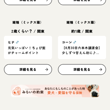
雑種（ミックス猫）
雑種（ミックス猫）
2歳くらい？
/
関東
約1歳
/
関東
ヒナ
♂
コーン
♂
元気いっぱい！ちょび髭
【8月30日六本木譲渡会】
がチャームポイント
少しずつ甘えん坊に♪人
慣れ過程を楽しんでくれ
るご家庭に！
詳細を見る
詳細を見る