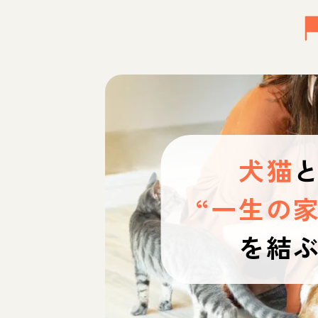
犬猫
“一生の家
を結