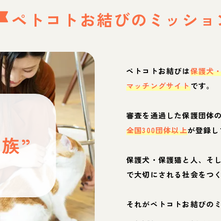
ペトコトお結びの
ミッショ
ペトコトお結びは
保護犬
マッチングサイト
です。
と
審査を通過した保護団体
全国300団体以上
が登録し
族”
保護犬・保護猫と人、そ
ぶ
で大切にされる社会をつ
それがペトコトお結びの