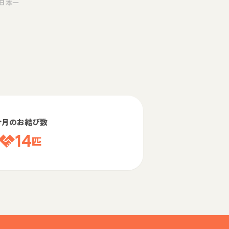
日本一
今月のお結び数
14
匹