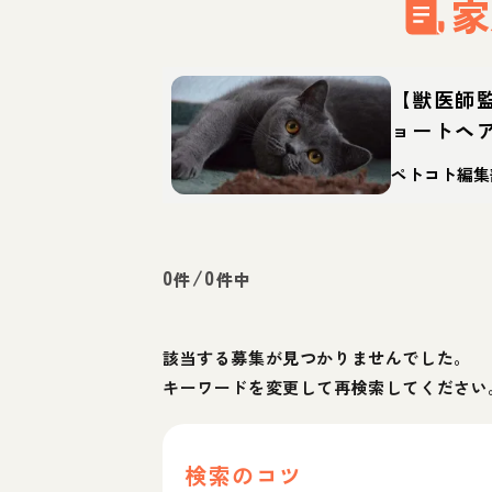
家
【獣医師
ョートヘ
体重・寿
ペトコト編集
0
/
0
件
件中
該当する募集が見つかりませんでした。
キーワードを変更して再検索してください
検索のコツ