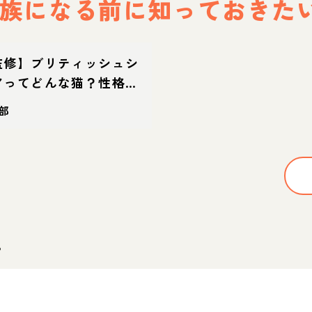
族になる前に
知っておきた
監修】ブリティッシュシ
アってどんな猫？性格・
命の特徴・迎え方
部
。