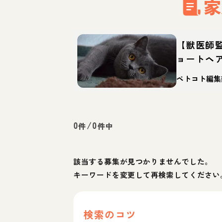
家
【獣医師
ョートヘ
体重・寿
ペトコト編集
0
/
0
件
件中
該当する募集が見つかりませんでした。
キーワードを変更して再検索してください
検索のコツ