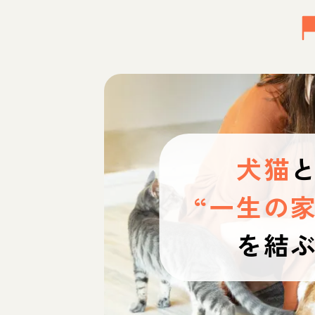
犬猫
“一生の家
を結