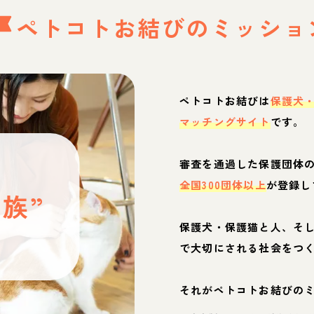
ペトコトお結びの
ミッショ
ペトコトお結びは
保護犬
マッチングサイト
です。
と
審査を通過した保護団体
全国300団体以上
が登録し
族”
保護犬・保護猫と人、そ
ぶ
で大切にされる社会をつ
それがペトコトお結びの