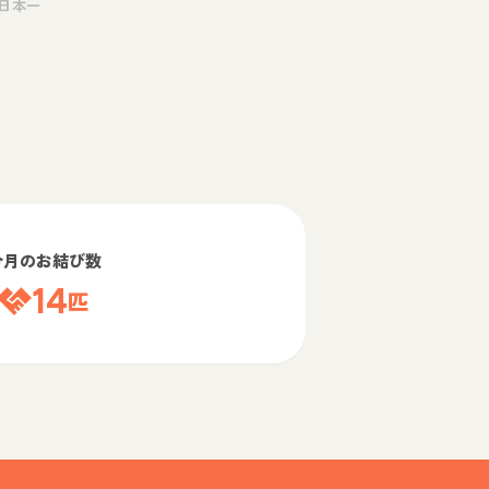
日本一
今月のお結び数
14
匹