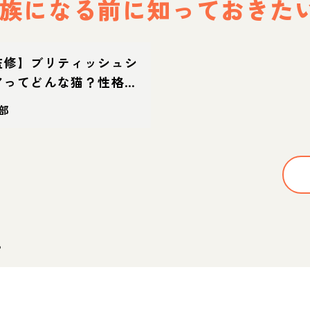
族になる前に
知っておきた
監修】ブリティッシュシ
アってどんな猫？性格・
命の特徴・迎え方
部
。