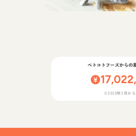
ペトコトフーズ
からの
17,022
※2020年2月か