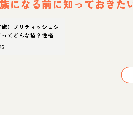
族になる前に
知っておきた
監修】ブリティッシュシ
アってどんな猫？性格・
命の特徴・迎え方
部
。