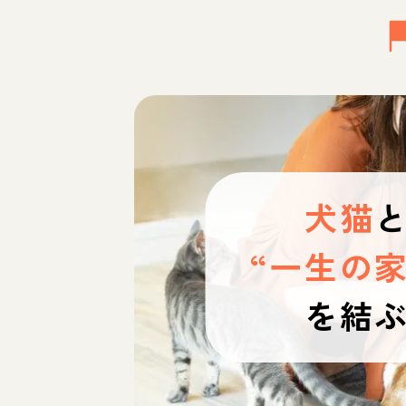
犬猫
“一生の家
を結