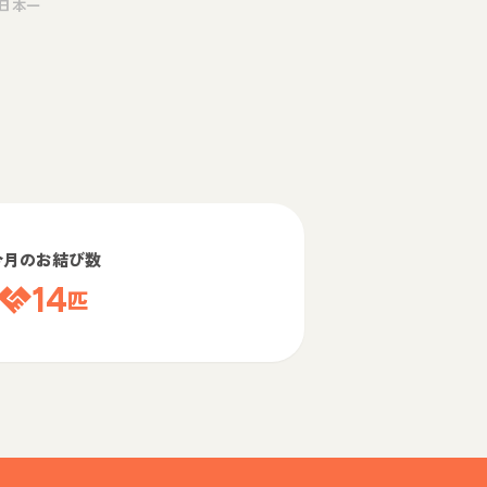
日本一
今月のお結び数
14
匹