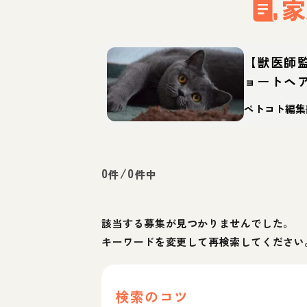
家
【獣医師
ョートヘ
体重・寿
ペトコト編集
0
/
0
件
件中
該当する募集が見つかりませんでした。
キーワードを変更して再検索してください
検索のコツ