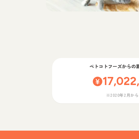
ペトコトフーズ
からの
17,022
※2020年2月か