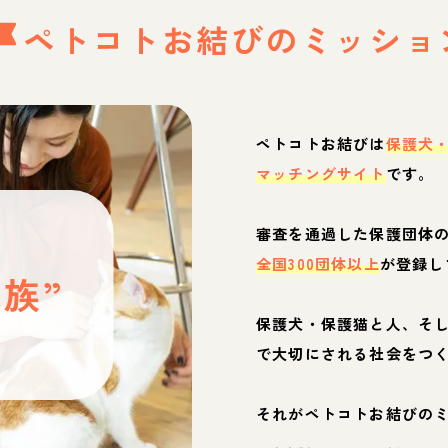
ペトコトお結びの
ミッショ
ペトコトお結びは
保護犬
マッチングサイト
です。
と
審査を通過した保護団体
全国300団体以上
が登録し
族”
保護犬・保護猫と人、そ
ぶ
で大切にされる社会をつ
それがペトコトお結びの