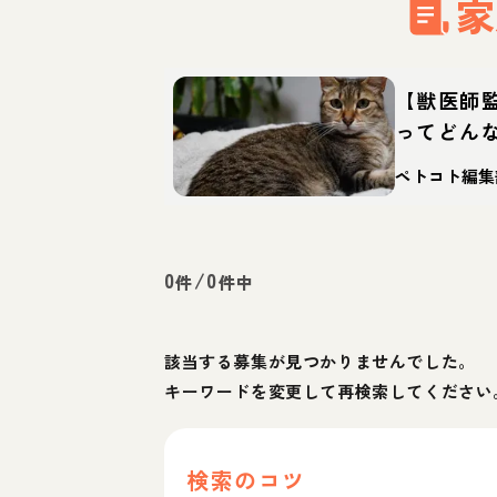
家
【獣医師
ってどん
の特徴・
ペトコト編集
0
/
0
件
件中
該当する募集が見つかりませんでした。
キーワードを変更して再検索してください
検索のコツ