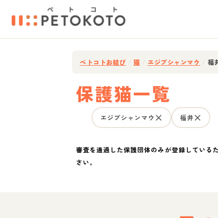
ペトコトお結び
/
猫
/
エジプシャンマウ
/
福
保護猫一覧
エジプシャンマウ
福井
審査を通過した保護団体のみが登録している
さい。