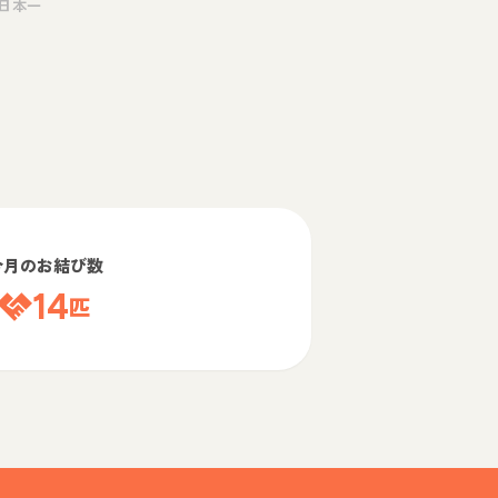
日本一
今月のお結び数
14
匹