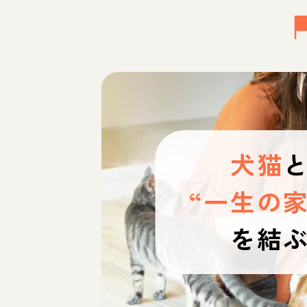
犬猫
“一生の家
を結