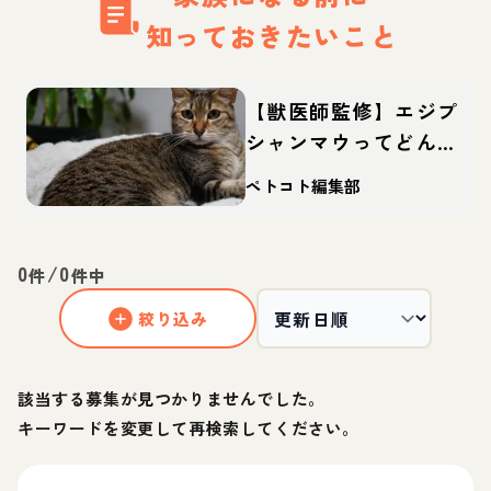
知っておきたいこと
【獣医師監修】エジプ
シャンマウってどんな
猫？性格・体重・寿命
ペトコト編集部
の特徴・迎え方
0
/
0
件
件中
絞り込み
該当する募集が見つかりませんでした。
キーワードを変更して再検索してください。