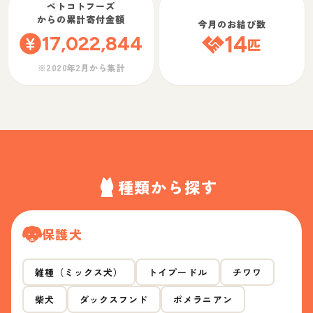
ペトコトフーズ
からの累計寄付金額
今月のお結び数
17,022,844
14
匹
※2020年2月から集計
種類から探す
保護犬
雑種（ミックス犬）
トイプードル
チワワ
柴犬
ダックスフンド
ポメラニアン