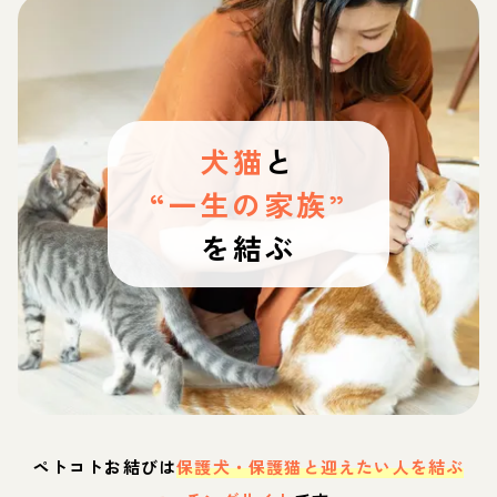
犬猫
と
“一生の家族”
を結ぶ
ペトコトお結びは
保護犬・保護猫と迎えたい人を結ぶ