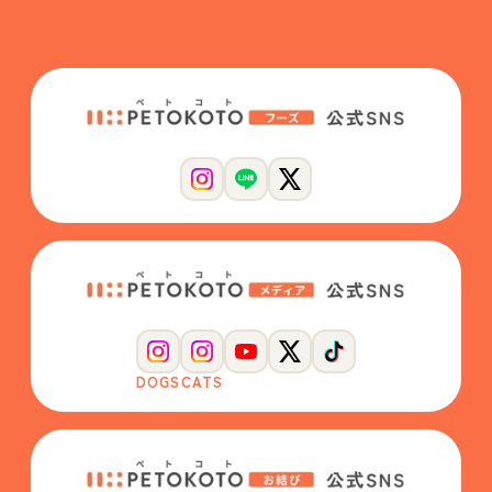
DOGS
CATS