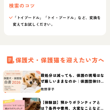
検索のコツ
「トイプードル」「トイ・プードル」など、変換を
変えてお試しください。
保護犬・保護猫を迎えたい方へ
殺処分は減っても、保護の現場はな
ぜ厳しいままなのか｜保護団体59団
体の実態調査【保護犬・保護猫白書
牧野芽子
2026】
【体験談】預かりボランティアと
は？条件や費用、大変なことなど紹