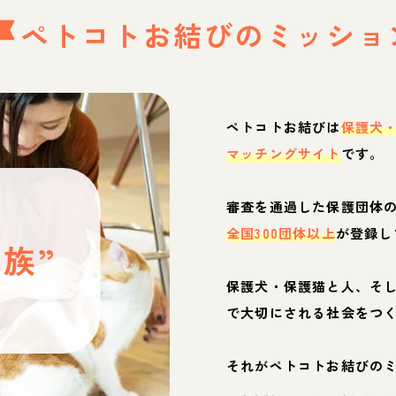
ペトコトお結びの
ミッショ
ペトコトお結びは
保護犬
マッチングサイト
です。
と
審査を通過した保護団体
全国300団体以上
が登録し
族”
保護犬・保護猫と人、そ
ぶ
で大切にされる社会をつ
それがペトコトお結びの