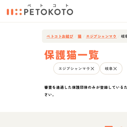
ペトコトお結び
/
猫
/
エジプシャンマウ
/
岐
保護猫一覧
エジプシャンマウ
岐阜
審査を通過した保護団体のみが登録している
さい。