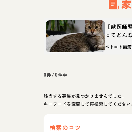
家
【獣医師
ってどん
の特徴・
ペトコト編集
0
/
0
件
件中
該当する募集が見つかりませんでした。
キーワードを変更して再検索してください
検索のコツ