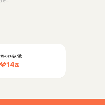
日本一
今月のお結び数
14
匹