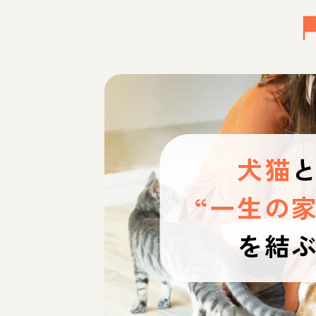
犬猫
“一生の家
を結