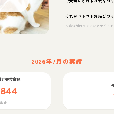
で大切にされる社会をつ
それがペトコトお結びの
※審査制のマッチングサイトで
2026年7月の実績
累計寄付金額
,844
ら集計