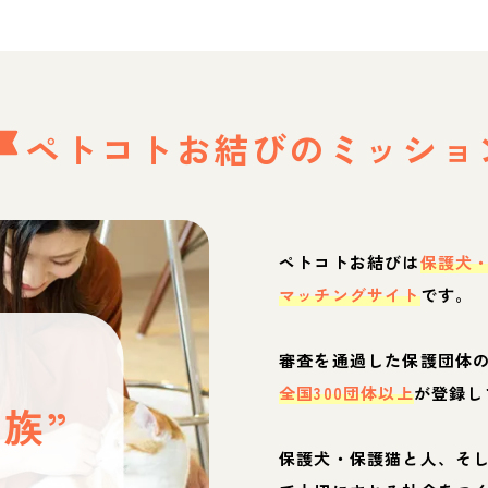
ペトコトお結びの
ミッショ
ペトコトお結びは
保護犬
マッチングサイト
です。
と
審査を通過した保護団体
全国300団体以上
が登録し
族”
保護犬・保護猫と人、そ
ぶ