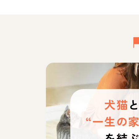
犬猫
“一生の家
を結