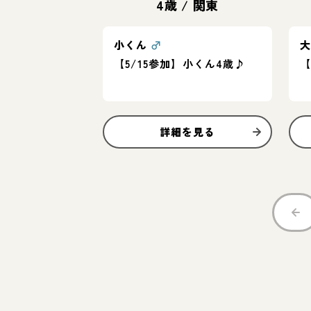
4歳
/
関東
小くん
♂
【5/15参加】小くん4歳♪
【
詳細を見る