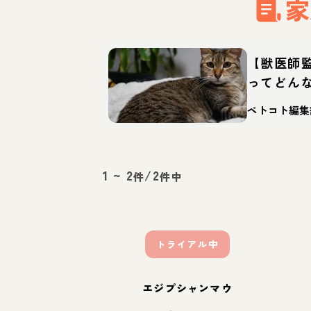
家
【獣医師
ってどん
の特徴・
ペトコト編集
1
~
2
/
2
件
件中
トライアル中
エジプシャンマウ