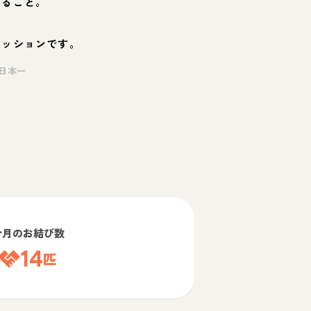
くること。
ミッションです。
日本一
今月のお結び数
14
匹