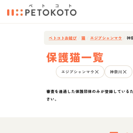
ペトコトお結び
/
猫
/
エジプシャンマウ
/
神
保護猫一覧
エジプシャンマウ
神奈川
審査を通過した保護団体のみが登録している
さい。