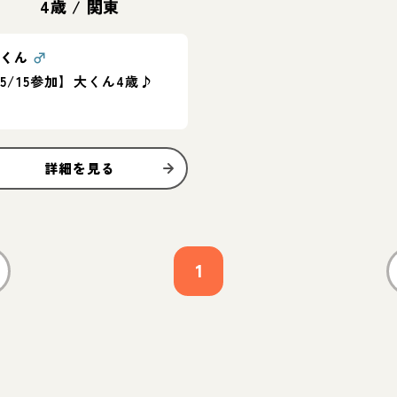
4歳
/
関東
大くん
♂
5/15参加】大くん4歳♪
詳細を見る
1