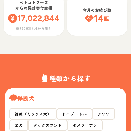
ペトコトフーズ
からの累計寄付金額
今月のお結び数
17,022,844
14
匹
※2020年2月から集計
種類から探す
保護犬
雑種（ミックス犬）
トイプードル
チワワ
柴犬
ダックスフンド
ポメラニアン