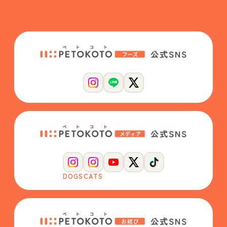
DOGS
CATS