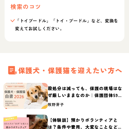
検索のコツ
「トイプードル」「トイ・プードル」など、変換を
変えてお試しください。
保護犬・保護猫を迎えたい方へ
殺処分は減っても、保護の現場はな
ぜ厳しいままなのか｜保護団体59団
体の実態調査【保護犬・保護猫白書
牧野芽子
2026】
【体験談】預かりボランティアと
は？条件や費用、大変なことなど紹