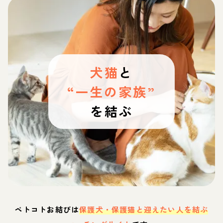
犬猫
と
“一生の家族”
を結ぶ
ペトコトお結びは
保護犬・保護猫と迎えたい人を結ぶ