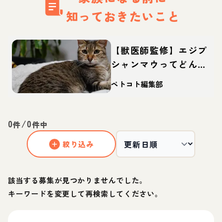
知っておきたいこと
【獣医師監修】エジプ
シャンマウってどんな
猫？性格・体重・寿命
ペトコト編集部
の特徴・迎え方
0
/
0
件
件中
絞り込み
該当する募集が見つかりませんでした。
キーワードを変更して再検索してください。