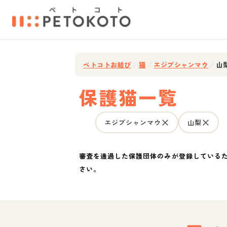
ペトコトお結び
/
猫
/
エジプシャンマウ
/
山
保護猫一覧
エジプシャンマウ
山梨
審査を通過した保護団体のみが登録している
さい。