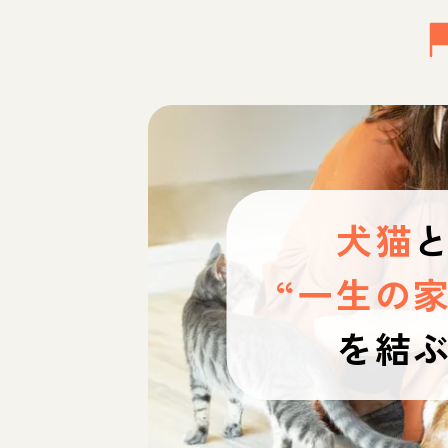
犬猫
“一生の家
を結