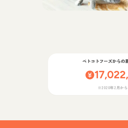
ペトコトフーズ
からの
17,022
※2020年2月か