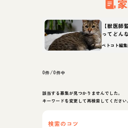
家
【獣医師
ってどん
の特徴・
ペトコト編集
0
/
0
件
件中
該当する募集が見つかりませんでした。
キーワードを変更して再検索してください
検索のコツ