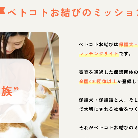
ペトコトお結びの
ミッショ
ペトコトお結びは
保護犬
マッチングサイト
です。
と
審査を通過した保護団体
全国300団体以上
が登録し
族”
保護犬・保護猫と人、そ
ぶ
で大切にされる社会をつ
それがペトコトお結びの