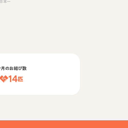
日本一
今月のお結び数
14
匹